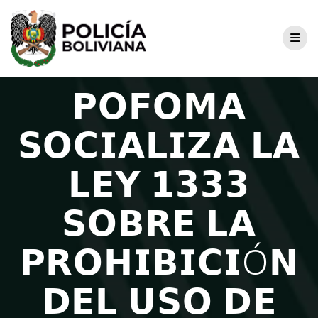
𝗣𝗢𝗙𝗢𝗠𝗔
𝗦𝗢𝗖𝗜𝗔𝗟𝗜𝗭𝗔 𝗟𝗔
𝗟𝗘𝗬 𝟭𝟯𝟯𝟯
𝗦𝗢𝗕𝗥𝗘 𝗟𝗔
𝗣𝗥𝗢𝗛𝗜𝗕𝗜𝗖𝗜Ó𝗡
𝗗𝗘𝗟 𝗨𝗦𝗢 𝗗𝗘