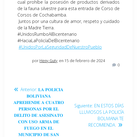
cual prohíbe la posesión de productos derivados
de la fauna silvestre para esta entrada de Corso de
Corsos de Cochabamba.
Juntos por una cultura de amor, respeto y cuidado
de la Madre Tierra.
#UnidosRumboAlBicentenario
#HaciaLaPolicíaDelBicentenario
#UnidosPorLaSeguridadDeNuestroPueblo
por
Heny Guty
en 15 de febrero de 2024
0
Anterior:
𝐋𝐀 𝐏𝐎𝐋𝐈𝐂𝐈𝐀
𝐁𝐎𝐋𝐈𝐕𝐈𝐀𝐍𝐀
𝐀𝐏𝐑𝐄𝐇𝐄𝐍𝐃𝐄 𝐀 𝐂𝐔𝐀𝐓𝐑𝐎
Siguiente:
EN ESTOS DÍAS
𝐏𝐄𝐑𝐒𝐎𝐍𝐀𝐒 𝐏𝐎𝐑 𝐄𝐋
LLUVIOSOS LA POLICÍA
𝐃𝐄𝐋𝐈𝐓𝐎 𝐃𝐄 𝐀𝐒𝐄𝐒𝐈𝐍𝐀𝐓𝐎
BOLIVIANA TE
𝐂𝐎𝐍 𝐔𝐒𝐎 𝐀𝐑𝐌𝐀 𝐃𝐄
RECOMIENDA.
𝐅𝐔𝐄𝐆𝐎 𝐄𝐍 𝐄𝐋
𝐌𝐔𝐍𝐈𝐂𝐈𝐏𝐈𝐎 𝐃𝐄 𝐒𝐀𝐍