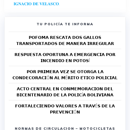
𝐈𝐆𝐍𝐀𝐂𝐈𝐎 𝐃𝐄 𝐕𝐄𝐋𝐀𝐒𝐂𝐎.
TU POLICÍA TE INFORMA
𝗣𝗢𝗙𝗢𝗠𝗔 𝗥𝗘𝗦𝗖𝗔𝗧𝗔 𝗗𝗢𝗦 𝗚𝗔𝗟𝗟𝗢𝗦
𝗧𝗥𝗔𝗡𝗦𝗣𝗢𝗥𝗧𝗔𝗗𝗢𝗦 𝗗𝗘 𝗠𝗔𝗡𝗘𝗥𝗔 𝗜𝗥𝗥𝗘𝗚𝗨𝗟𝗔𝗥
𝗥𝗘𝗦𝗣𝗨𝗘𝗦𝗧𝗔 𝗢𝗣𝗢𝗥𝗧𝗨𝗡𝗔 𝗔 𝗘𝗠𝗘𝗥𝗚𝗘𝗡𝗖𝗜𝗔 𝗣𝗢𝗥
𝗜𝗡𝗖𝗘𝗡𝗗𝗜𝗢 𝗘𝗡 𝗣𝗢𝗧𝗢𝗦Í
𝗣𝗢𝗥 𝗣𝗥𝗜𝗠𝗘𝗥𝗔 𝗩𝗘𝗭 𝗦𝗘 𝗢𝗧𝗢𝗥𝗚𝗔 𝗟𝗔
𝗖𝗢𝗡𝗗𝗘𝗖𝗢𝗥𝗔𝗖𝗜Ó𝗡 𝗔𝗟 𝗠É𝗥𝗜𝗧𝗢 𝗘́𝗧𝗜𝗖𝗢 𝗣𝗢𝗟𝗜𝗖𝗜𝗔𝗟
𝗔𝗖𝗧𝗢 𝗖𝗘𝗡𝗧𝗥𝗔𝗟 𝗘𝗡 𝗖𝗢𝗡𝗠𝗘𝗠𝗢𝗥𝗔𝗖𝗜𝗢𝗡 𝗗𝗘𝗟
𝗕𝗜𝗖𝗘𝗡𝗧𝗘𝗡𝗔𝗥𝗜𝗢 𝗗𝗘 𝗟𝗔 𝗣𝗢𝗟𝗜𝗖Í𝗔 𝗕𝗢𝗟𝗜𝗩𝗜𝗔𝗡𝗔
𝗙𝗢𝗥𝗧𝗔𝗟𝗘𝗖𝗜𝗘𝗡𝗗𝗢 𝗩𝗔𝗟𝗢𝗥𝗘𝗦 𝗔 𝗧𝗥𝗔𝗩É𝗦 𝗗𝗘 𝗟𝗔
𝗣𝗥𝗘𝗩𝗘𝗡𝗖𝗜Ó𝗡
NORMAS DE CIRCULACION – MOTOCICLETAS