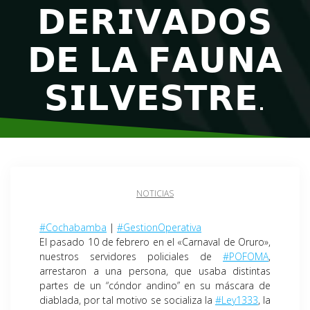
𝗗𝗘𝗥𝗜𝗩𝗔𝗗𝗢𝗦
𝗗𝗘 𝗟𝗔 𝗙𝗔𝗨𝗡𝗔
𝗦𝗜𝗟𝗩𝗘𝗦𝗧𝗥𝗘.
NOTICIAS
#Cochabamba
|
#GestionOperativa
El pasado 10 de febrero en el «Carnaval de Oruro»,
nuestros servidores policiales de
#POFOMA
,
arrestaron a una persona, que usaba distintas
partes de un “cóndor andino” en su máscara de
diablada, por tal motivo se socializa la
#Ley1333
, la