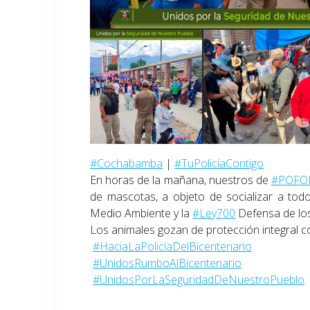
#Cochabamba
|
#TuPolicíaContigo
En horas de la mañana, nuestros de
#POFO
de mascotas, a objeto de socializar a tod
Medio Ambiente y la
#Ley700
Defensa de los
Los animales gozan de protección integral co
#HaciaLaPolicíaDelBicentenario
#UnidosRumboAlBicentenario
#UnidosPorLaSeguridadDeNuestroPueblo