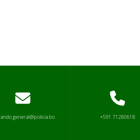
ando.general@policia.bo
+591 71280618