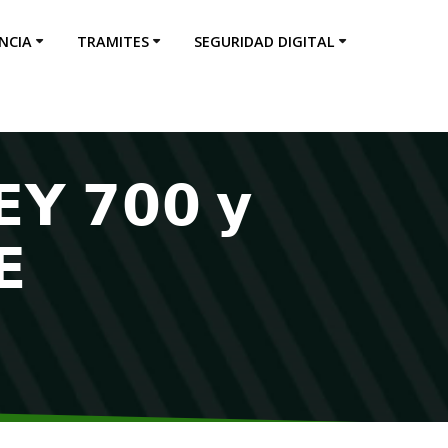
NCIA
TRAMITES
SEGURIDAD DIGITAL
𝗬 𝟳𝟬𝟬 𝘆
𝗘