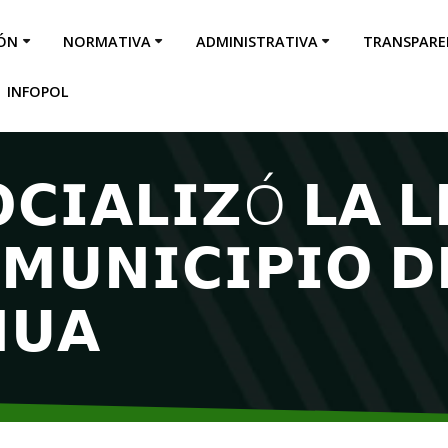
IÓN
NORMATIVA
ADMINISTRATIVA
TRANSPARE
INFOPOL
𝗖𝗜𝗔𝗟𝗜𝗭Ó 𝗟𝗔 𝗟
 𝗠𝗨𝗡𝗜𝗖𝗜𝗣𝗜𝗢 𝗗
𝗨𝗔