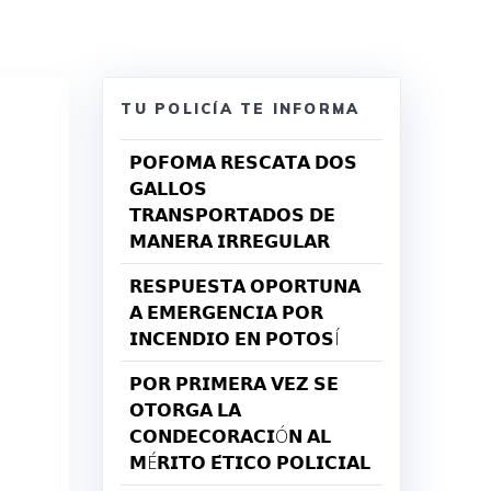
TU POLICÍA TE INFORMA
𝗣𝗢𝗙𝗢𝗠𝗔 𝗥𝗘𝗦𝗖𝗔𝗧𝗔 𝗗𝗢𝗦
𝗚𝗔𝗟𝗟𝗢𝗦
𝗧𝗥𝗔𝗡𝗦𝗣𝗢𝗥𝗧𝗔𝗗𝗢𝗦 𝗗𝗘
𝗠𝗔𝗡𝗘𝗥𝗔 𝗜𝗥𝗥𝗘𝗚𝗨𝗟𝗔𝗥
𝗥𝗘𝗦𝗣𝗨𝗘𝗦𝗧𝗔 𝗢𝗣𝗢𝗥𝗧𝗨𝗡𝗔
𝗔 𝗘𝗠𝗘𝗥𝗚𝗘𝗡𝗖𝗜𝗔 𝗣𝗢𝗥
𝗜𝗡𝗖𝗘𝗡𝗗𝗜𝗢 𝗘𝗡 𝗣𝗢𝗧𝗢𝗦Í
𝗣𝗢𝗥 𝗣𝗥𝗜𝗠𝗘𝗥𝗔 𝗩𝗘𝗭 𝗦𝗘
𝗢𝗧𝗢𝗥𝗚𝗔 𝗟𝗔
𝗖𝗢𝗡𝗗𝗘𝗖𝗢𝗥𝗔𝗖𝗜Ó𝗡 𝗔𝗟
𝗠É𝗥𝗜𝗧𝗢 𝗘́𝗧𝗜𝗖𝗢 𝗣𝗢𝗟𝗜𝗖𝗜𝗔𝗟