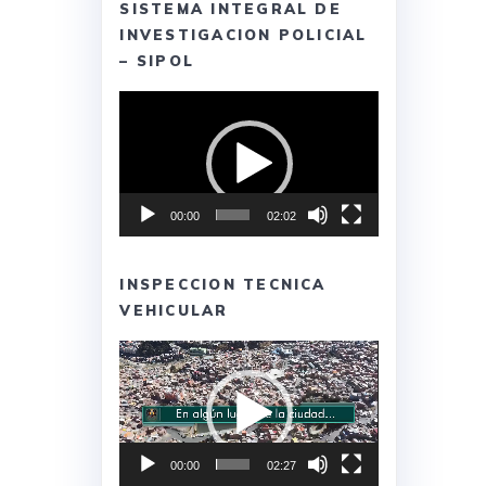
SISTEMA INTEGRAL DE
INVESTIGACION POLICIAL
– SIPOL
Reproductor
de
vídeo
00:00
02:02
INSPECCION TECNICA
VEHICULAR
Reproductor
de
vídeo
00:00
02:27