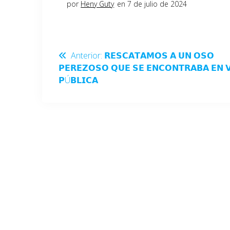
por
Heny Guty
en 7 de julio de 2024
Anterior:
𝗥𝗘𝗦𝗖𝗔𝗧𝗔𝗠𝗢𝗦 𝗔 𝗨𝗡 𝗢𝗦𝗢
𝗣𝗘𝗥𝗘𝗭𝗢𝗦𝗢 𝗤𝗨𝗘 𝗦𝗘 𝗘𝗡𝗖𝗢𝗡𝗧𝗥𝗔𝗕𝗔 𝗘𝗡 
𝗣Ú𝗕𝗟𝗜𝗖𝗔