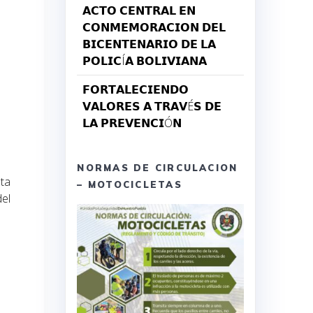
𝗔𝗖𝗧𝗢 𝗖𝗘𝗡𝗧𝗥𝗔𝗟 𝗘𝗡
𝗖𝗢𝗡𝗠𝗘𝗠𝗢𝗥𝗔𝗖𝗜𝗢𝗡 𝗗𝗘𝗟
𝗕𝗜𝗖𝗘𝗡𝗧𝗘𝗡𝗔𝗥𝗜𝗢 𝗗𝗘 𝗟𝗔
𝗣𝗢𝗟𝗜𝗖Í𝗔 𝗕𝗢𝗟𝗜𝗩𝗜𝗔𝗡𝗔
𝗙𝗢𝗥𝗧𝗔𝗟𝗘𝗖𝗜𝗘𝗡𝗗𝗢
𝗩𝗔𝗟𝗢𝗥𝗘𝗦 𝗔 𝗧𝗥𝗔𝗩É𝗦 𝗗𝗘
𝗟𝗔 𝗣𝗥𝗘𝗩𝗘𝗡𝗖𝗜Ó𝗡
NORMAS DE CIRCULACION
nta
– MOTOCICLETAS
el