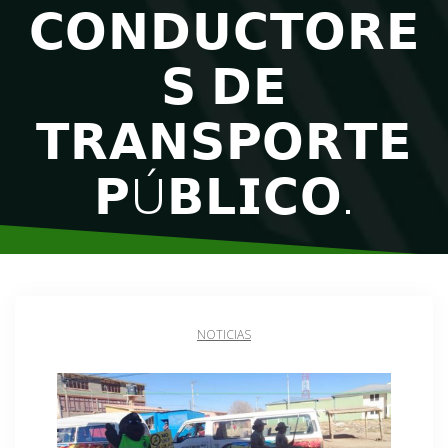
𝗖𝗢𝗡𝗗𝗨𝗖𝗧𝗢𝗥𝗘
𝗦 𝗗𝗘
𝗧𝗥𝗔𝗡𝗦𝗣𝗢𝗥𝗧𝗘
𝗣Ú𝗕𝗟𝗜𝗖𝗢.
NOTICIAS