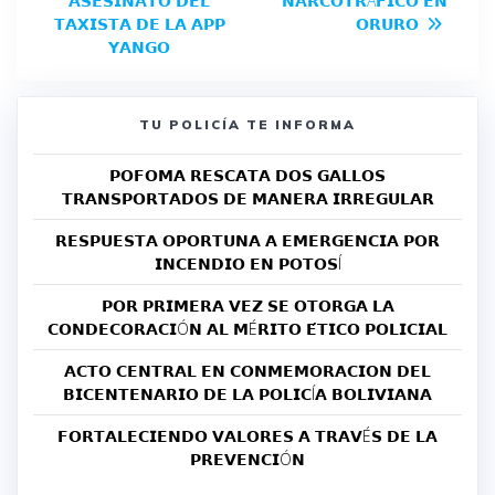
𝗔𝗦𝗘𝗦𝗜𝗡𝗔𝗧𝗢 𝗗𝗘𝗟
𝗡𝗔𝗥𝗖𝗢𝗧𝗥Á𝗙𝗜𝗖𝗢 𝗘𝗡
𝗧𝗔𝗫𝗜𝗦𝗧𝗔 𝗗𝗘 𝗟𝗔 𝗔𝗣𝗣
𝗢𝗥𝗨𝗥𝗢
𝗬𝗔𝗡𝗚𝗢
TU POLICÍA TE INFORMA
𝗣𝗢𝗙𝗢𝗠𝗔 𝗥𝗘𝗦𝗖𝗔𝗧𝗔 𝗗𝗢𝗦 𝗚𝗔𝗟𝗟𝗢𝗦
𝗧𝗥𝗔𝗡𝗦𝗣𝗢𝗥𝗧𝗔𝗗𝗢𝗦 𝗗𝗘 𝗠𝗔𝗡𝗘𝗥𝗔 𝗜𝗥𝗥𝗘𝗚𝗨𝗟𝗔𝗥
𝗥𝗘𝗦𝗣𝗨𝗘𝗦𝗧𝗔 𝗢𝗣𝗢𝗥𝗧𝗨𝗡𝗔 𝗔 𝗘𝗠𝗘𝗥𝗚𝗘𝗡𝗖𝗜𝗔 𝗣𝗢𝗥
𝗜𝗡𝗖𝗘𝗡𝗗𝗜𝗢 𝗘𝗡 𝗣𝗢𝗧𝗢𝗦Í
𝗣𝗢𝗥 𝗣𝗥𝗜𝗠𝗘𝗥𝗔 𝗩𝗘𝗭 𝗦𝗘 𝗢𝗧𝗢𝗥𝗚𝗔 𝗟𝗔
𝗖𝗢𝗡𝗗𝗘𝗖𝗢𝗥𝗔𝗖𝗜Ó𝗡 𝗔𝗟 𝗠É𝗥𝗜𝗧𝗢 𝗘́𝗧𝗜𝗖𝗢 𝗣𝗢𝗟𝗜𝗖𝗜𝗔𝗟
𝗔𝗖𝗧𝗢 𝗖𝗘𝗡𝗧𝗥𝗔𝗟 𝗘𝗡 𝗖𝗢𝗡𝗠𝗘𝗠𝗢𝗥𝗔𝗖𝗜𝗢𝗡 𝗗𝗘𝗟
𝗕𝗜𝗖𝗘𝗡𝗧𝗘𝗡𝗔𝗥𝗜𝗢 𝗗𝗘 𝗟𝗔 𝗣𝗢𝗟𝗜𝗖Í𝗔 𝗕𝗢𝗟𝗜𝗩𝗜𝗔𝗡𝗔
𝗙𝗢𝗥𝗧𝗔𝗟𝗘𝗖𝗜𝗘𝗡𝗗𝗢 𝗩𝗔𝗟𝗢𝗥𝗘𝗦 𝗔 𝗧𝗥𝗔𝗩É𝗦 𝗗𝗘 𝗟𝗔
𝗣𝗥𝗘𝗩𝗘𝗡𝗖𝗜Ó𝗡