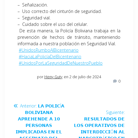
– Señalización.
– Uso correcto del cinturón de seguridad.
– Seguridad vial.
– Cuidado sobre el uso del celular.
De esta manera, la Policía Boliviana trabaja en la
prevención de hechos de tránsito, manteniendo
informada a nuestra población en Seguridad Vial.
#UnidosRumboAlBicentenario
#HaciaLaPolicíaDelBicentenario
#UnidosPorLaSeguridadDeNuestroPueblo
por
Heny Guty
en 2 de julio de 2024
0
Anterior:
𝗟𝗔 𝗣𝗢𝗟𝗜𝗖Í𝗔
𝗕𝗢𝗟𝗜𝗩𝗜𝗔𝗡𝗔
Siguiente:
𝗔𝗣𝗥𝗘𝗛𝗘𝗡𝗗𝗘 𝗔 𝟭𝟬
𝗥𝗘𝗦𝗨𝗟𝗧𝗔𝗗𝗢𝗦 𝗗𝗘
𝗣𝗘𝗥𝗦𝗢𝗡𝗔𝗦
𝗟𝗢𝗦 𝗢𝗣𝗘𝗥𝗔𝗧𝗜𝗩𝗢𝗦 𝗗𝗘
𝗜𝗠𝗣𝗟𝗜𝗖𝗔𝗗𝗔𝗦 𝗘𝗡 𝗘𝗟
𝗜𝗡𝗧𝗘𝗥𝗗𝗜𝗖𝗖𝗜Ó𝗡 𝗔𝗟