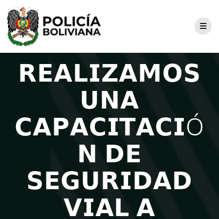
𝗥𝗘𝗔𝗟𝗜𝗭𝗔𝗠𝗢𝗦
𝗨𝗡𝗔
𝗖𝗔𝗣𝗔𝗖𝗜𝗧𝗔𝗖𝗜Ó
𝗡 𝗗𝗘
𝗦𝗘𝗚𝗨𝗥𝗜𝗗𝗔𝗗
𝗩𝗜𝗔𝗟 𝗔