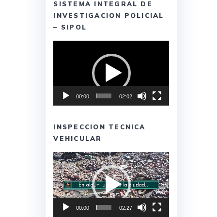
SISTEMA INTEGRAL DE
INVESTIGACION POLICIAL
– SIPOL
Reproductor
de
vídeo
00:00
02:02
INSPECCION TECNICA
VEHICULAR
Reproductor
de
vídeo
00:00
02:27