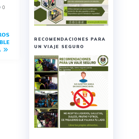
0
𝗥𝗢𝗦
RECOMENDACIONES PARA
𝗕𝗟𝗘
UN VIAJE SEGURO
