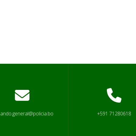
ando.general@policia.bo
+591 71280618