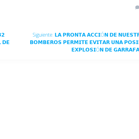
𝟮
Siguiente:
𝗟𝗔 𝗣𝗥𝗢𝗡𝗧𝗔 𝗔𝗖𝗖𝗜Ó𝗡 𝗗𝗘 𝗡𝗨𝗘𝗦𝗧
 𝗗𝗘
𝗕𝗢𝗠𝗕𝗘𝗥𝗢𝗦 𝗣𝗘𝗥𝗠𝗜𝗧𝗘 𝗘𝗩𝗜𝗧𝗔𝗥 𝗨𝗡𝗔 𝗣𝗢𝗦𝗜
𝗘𝗫𝗣𝗟𝗢𝗦𝗜Ó𝗡 𝗗𝗘 𝗚𝗔𝗥𝗥𝗔𝗙