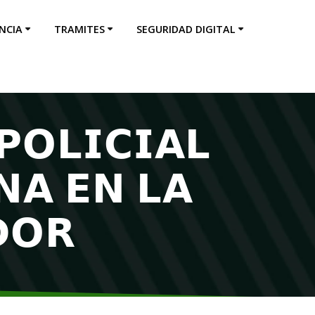
NCIA
TRAMITES
SEGURIDAD DIGITAL
𝗢𝗟𝗜𝗖𝗜𝗔𝗟
𝗡𝗔 𝗘𝗡 𝗟𝗔
𝗗𝗢𝗥