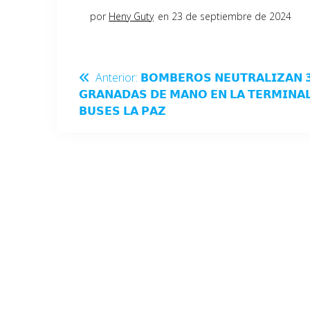
por
Heny Guty
en 23 de septiembre de 2024
Anterior:
𝗕𝗢𝗠𝗕𝗘𝗥𝗢𝗦 𝗡𝗘𝗨𝗧𝗥𝗔𝗟𝗜𝗭𝗔𝗡 
𝗚𝗥𝗔𝗡𝗔𝗗𝗔𝗦 𝗗𝗘 𝗠𝗔𝗡𝗢 𝗘𝗡 𝗟𝗔 𝗧𝗘𝗥𝗠𝗜𝗡𝗔
𝗕𝗨𝗦𝗘𝗦 𝗟𝗔 𝗣𝗔𝗭