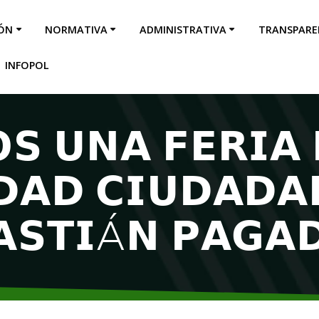
IÓN
NORMATIVA
ADMINISTRATIVA
TRANSPARE
INFOPOL
𝗦 𝗨𝗡𝗔 𝗙𝗘𝗥𝗜𝗔 
𝗗𝗔𝗗 𝗖𝗜𝗨𝗗𝗔𝗗𝗔
𝗔𝗦𝗧𝗜Á𝗡 𝗣𝗔𝗚𝗔