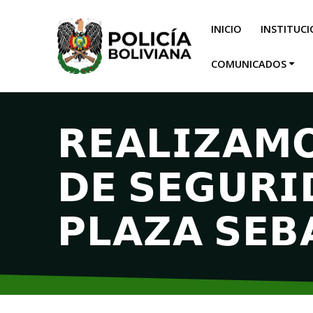
INICIO
INSTITUC
COMUNICADOS
𝗥𝗘𝗔𝗟𝗜𝗭𝗔𝗠𝗢
𝗗𝗘 𝗦𝗘𝗚𝗨𝗥𝗜
𝗣𝗟𝗔𝗭𝗔 𝗦𝗘𝗕