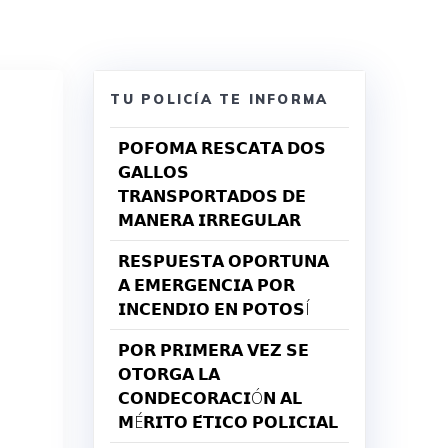
TU POLICÍA TE INFORMA
𝗣𝗢𝗙𝗢𝗠𝗔 𝗥𝗘𝗦𝗖𝗔𝗧𝗔 𝗗𝗢𝗦
𝗚𝗔𝗟𝗟𝗢𝗦
𝗧𝗥𝗔𝗡𝗦𝗣𝗢𝗥𝗧𝗔𝗗𝗢𝗦 𝗗𝗘
𝗠𝗔𝗡𝗘𝗥𝗔 𝗜𝗥𝗥𝗘𝗚𝗨𝗟𝗔𝗥
𝗥𝗘𝗦𝗣𝗨𝗘𝗦𝗧𝗔 𝗢𝗣𝗢𝗥𝗧𝗨𝗡𝗔
𝗔 𝗘𝗠𝗘𝗥𝗚𝗘𝗡𝗖𝗜𝗔 𝗣𝗢𝗥
𝗜𝗡𝗖𝗘𝗡𝗗𝗜𝗢 𝗘𝗡 𝗣𝗢𝗧𝗢𝗦Í
𝗣𝗢𝗥 𝗣𝗥𝗜𝗠𝗘𝗥𝗔 𝗩𝗘𝗭 𝗦𝗘
𝗢𝗧𝗢𝗥𝗚𝗔 𝗟𝗔
𝗖𝗢𝗡𝗗𝗘𝗖𝗢𝗥𝗔𝗖𝗜Ó𝗡 𝗔𝗟
𝗠É𝗥𝗜𝗧𝗢 𝗘́𝗧𝗜𝗖𝗢 𝗣𝗢𝗟𝗜𝗖𝗜𝗔𝗟