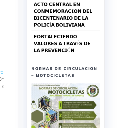
𝗔𝗖𝗧𝗢 𝗖𝗘𝗡𝗧𝗥𝗔𝗟 𝗘𝗡
𝗖𝗢𝗡𝗠𝗘𝗠𝗢𝗥𝗔𝗖𝗜𝗢𝗡 𝗗𝗘𝗟
𝗕𝗜𝗖𝗘𝗡𝗧𝗘𝗡𝗔𝗥𝗜𝗢 𝗗𝗘 𝗟𝗔
𝗣𝗢𝗟𝗜𝗖Í𝗔 𝗕𝗢𝗟𝗜𝗩𝗜𝗔𝗡𝗔
𝗙𝗢𝗥𝗧𝗔𝗟𝗘𝗖𝗜𝗘𝗡𝗗𝗢
𝗩𝗔𝗟𝗢𝗥𝗘𝗦 𝗔 𝗧𝗥𝗔𝗩É𝗦 𝗗𝗘
𝗟𝗔 𝗣𝗥𝗘𝗩𝗘𝗡𝗖𝗜Ó𝗡
NORMAS DE CIRCULACION
ro
,
– MOTOCICLETAS
ión
 a