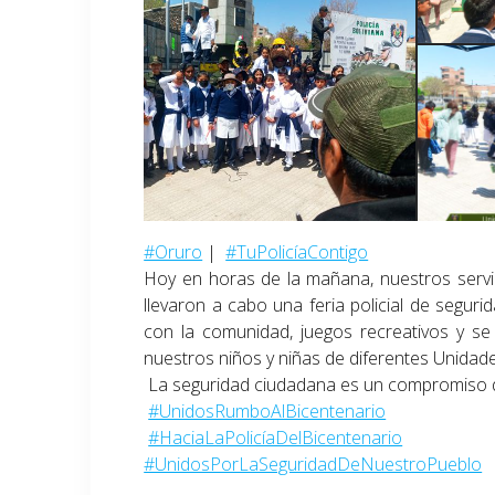
#Oruro
|
#TuPolicíaContigo
Hoy en horas de la mañana, nuestros servi
llevaron a cabo una feria policial de seguri
con la comunidad, juegos recreativos y se
nuestros niños y niñas de diferentes Unidad
La seguridad ciudadana es un compromiso d
#UnidosRumboAlBicentenario
#HaciaLaPolicíaDelBicentenario
#UnidosPorLaSeguridadDeNuestroPueblo