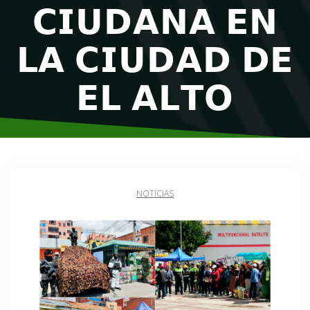
𝗖𝗜𝗨𝗗𝗔𝗡𝗔 𝗘𝗡
𝗟𝗔 𝗖𝗜𝗨𝗗𝗔𝗗 𝗗𝗘
𝗘𝗟 𝗔𝗟𝗧𝗢
NOTICIAS