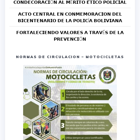
𝗖𝗢𝗡𝗗𝗘𝗖𝗢𝗥𝗔𝗖𝗜Ó𝗡 𝗔𝗟 𝗠É𝗥𝗜𝗧𝗢 𝗘́𝗧𝗜𝗖𝗢 𝗣𝗢𝗟𝗜𝗖𝗜𝗔𝗟
𝗔𝗖𝗧𝗢 𝗖𝗘𝗡𝗧𝗥𝗔𝗟 𝗘𝗡 𝗖𝗢𝗡𝗠𝗘𝗠𝗢𝗥𝗔𝗖𝗜𝗢𝗡 𝗗𝗘𝗟
𝗕𝗜𝗖𝗘𝗡𝗧𝗘𝗡𝗔𝗥𝗜𝗢 𝗗𝗘 𝗟𝗔 𝗣𝗢𝗟𝗜𝗖Í𝗔 𝗕𝗢𝗟𝗜𝗩𝗜𝗔𝗡𝗔
𝗙𝗢𝗥𝗧𝗔𝗟𝗘𝗖𝗜𝗘𝗡𝗗𝗢 𝗩𝗔𝗟𝗢𝗥𝗘𝗦 𝗔 𝗧𝗥𝗔𝗩É𝗦 𝗗𝗘 𝗟𝗔
𝗣𝗥𝗘𝗩𝗘𝗡𝗖𝗜Ó𝗡
NORMAS DE CIRCULACION – MOTOCICLETAS