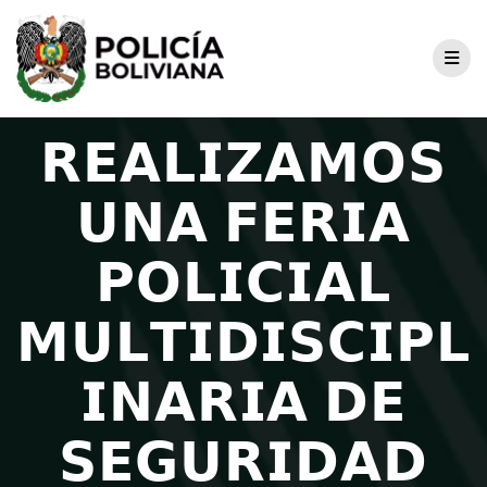
𝗥𝗘𝗔𝗟𝗜𝗭𝗔𝗠𝗢𝗦
𝗨𝗡𝗔 𝗙𝗘𝗥𝗜𝗔
𝗣𝗢𝗟𝗜𝗖𝗜𝗔𝗟
𝗠𝗨𝗟𝗧𝗜𝗗𝗜𝗦𝗖𝗜𝗣𝗟
𝗜𝗡𝗔𝗥𝗜𝗔 𝗗𝗘
𝗦𝗘𝗚𝗨𝗥𝗜𝗗𝗔𝗗