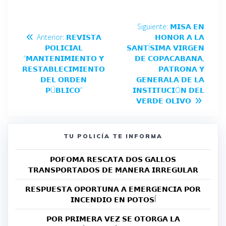
Siguiente:
𝗠𝗜𝗦𝗔 𝗘𝗡
Anterior:
𝗥𝗘𝗩𝗜𝗦𝗧𝗔
𝗛𝗢𝗡𝗢𝗥 𝗔 𝗟𝗔
𝗣𝗢𝗟𝗜𝗖𝗜𝗔𝗟
𝗦𝗔𝗡𝗧Í𝗦𝗜𝗠𝗔 𝗩𝗜𝗥𝗚𝗘𝗡
“𝗠𝗔𝗡𝗧𝗘𝗡𝗜𝗠𝗜𝗘𝗡𝗧𝗢 𝗬
𝗗𝗘 𝗖𝗢𝗣𝗔𝗖𝗔𝗕𝗔𝗡𝗔,
𝗥𝗘𝗦𝗧𝗔𝗕𝗟𝗘𝗖𝗜𝗠𝗜𝗘𝗡𝗧𝗢
𝗣𝗔𝗧𝗥𝗢𝗡𝗔 𝗬
𝗗𝗘𝗟 𝗢𝗥𝗗𝗘𝗡
𝗚𝗘𝗡𝗘𝗥𝗔𝗟𝗔 𝗗𝗘 𝗟𝗔
𝗣Ú𝗕𝗟𝗜𝗖𝗢”
𝗜𝗡𝗦𝗧𝗜𝗧𝗨𝗖𝗜Ó𝗡 𝗗𝗘𝗟
𝗩𝗘𝗥𝗗𝗘 𝗢𝗟𝗜𝗩𝗢
TU POLICÍA TE INFORMA
𝗣𝗢𝗙𝗢𝗠𝗔 𝗥𝗘𝗦𝗖𝗔𝗧𝗔 𝗗𝗢𝗦 𝗚𝗔𝗟𝗟𝗢𝗦
𝗧𝗥𝗔𝗡𝗦𝗣𝗢𝗥𝗧𝗔𝗗𝗢𝗦 𝗗𝗘 𝗠𝗔𝗡𝗘𝗥𝗔 𝗜𝗥𝗥𝗘𝗚𝗨𝗟𝗔𝗥
𝗥𝗘𝗦𝗣𝗨𝗘𝗦𝗧𝗔 𝗢𝗣𝗢𝗥𝗧𝗨𝗡𝗔 𝗔 𝗘𝗠𝗘𝗥𝗚𝗘𝗡𝗖𝗜𝗔 𝗣𝗢𝗥
𝗜𝗡𝗖𝗘𝗡𝗗𝗜𝗢 𝗘𝗡 𝗣𝗢𝗧𝗢𝗦Í
𝗣𝗢𝗥 𝗣𝗥𝗜𝗠𝗘𝗥𝗔 𝗩𝗘𝗭 𝗦𝗘 𝗢𝗧𝗢𝗥𝗚𝗔 𝗟𝗔