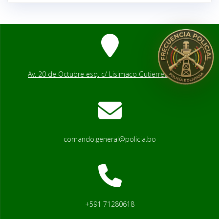
Av. 20 de Octubre esq. c/ Lisimaco Gutierrez # 2541
comando.general@policia.bo
+591 71280618