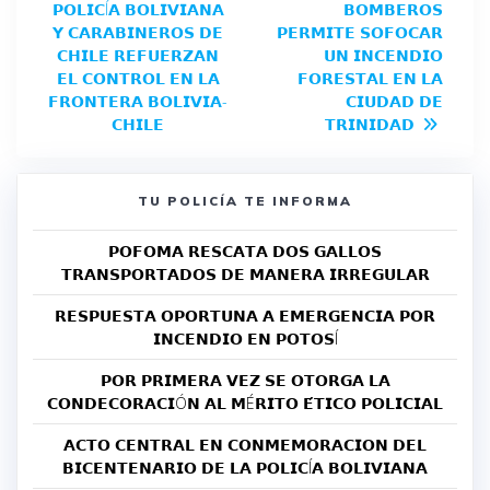
𝗣𝗢𝗟𝗜𝗖Í𝗔 𝗕𝗢𝗟𝗜𝗩𝗜𝗔𝗡𝗔
𝗕𝗢𝗠𝗕𝗘𝗥𝗢𝗦
𝗬 𝗖𝗔𝗥𝗔𝗕𝗜𝗡𝗘𝗥𝗢𝗦 𝗗𝗘
𝗣𝗘𝗥𝗠𝗜𝗧𝗘 𝗦𝗢𝗙𝗢𝗖𝗔𝗥
𝗖𝗛𝗜𝗟𝗘 𝗥𝗘𝗙𝗨𝗘𝗥𝗭𝗔𝗡
𝗨𝗡 𝗜𝗡𝗖𝗘𝗡𝗗𝗜𝗢
𝗘𝗟 𝗖𝗢𝗡𝗧𝗥𝗢𝗟 𝗘𝗡 𝗟𝗔
𝗙𝗢𝗥𝗘𝗦𝗧𝗔𝗟 𝗘𝗡 𝗟𝗔
𝗙𝗥𝗢𝗡𝗧𝗘𝗥𝗔 𝗕𝗢𝗟𝗜𝗩𝗜𝗔-
𝗖𝗜𝗨𝗗𝗔𝗗 𝗗𝗘
𝗖𝗛𝗜𝗟𝗘
𝗧𝗥𝗜𝗡𝗜𝗗𝗔𝗗
TU POLICÍA TE INFORMA
𝗣𝗢𝗙𝗢𝗠𝗔 𝗥𝗘𝗦𝗖𝗔𝗧𝗔 𝗗𝗢𝗦 𝗚𝗔𝗟𝗟𝗢𝗦
𝗧𝗥𝗔𝗡𝗦𝗣𝗢𝗥𝗧𝗔𝗗𝗢𝗦 𝗗𝗘 𝗠𝗔𝗡𝗘𝗥𝗔 𝗜𝗥𝗥𝗘𝗚𝗨𝗟𝗔𝗥
𝗥𝗘𝗦𝗣𝗨𝗘𝗦𝗧𝗔 𝗢𝗣𝗢𝗥𝗧𝗨𝗡𝗔 𝗔 𝗘𝗠𝗘𝗥𝗚𝗘𝗡𝗖𝗜𝗔 𝗣𝗢𝗥
𝗜𝗡𝗖𝗘𝗡𝗗𝗜𝗢 𝗘𝗡 𝗣𝗢𝗧𝗢𝗦Í
𝗣𝗢𝗥 𝗣𝗥𝗜𝗠𝗘𝗥𝗔 𝗩𝗘𝗭 𝗦𝗘 𝗢𝗧𝗢𝗥𝗚𝗔 𝗟𝗔
𝗖𝗢𝗡𝗗𝗘𝗖𝗢𝗥𝗔𝗖𝗜Ó𝗡 𝗔𝗟 𝗠É𝗥𝗜𝗧𝗢 𝗘́𝗧𝗜𝗖𝗢 𝗣𝗢𝗟𝗜𝗖𝗜𝗔𝗟
𝗔𝗖𝗧𝗢 𝗖𝗘𝗡𝗧𝗥𝗔𝗟 𝗘𝗡 𝗖𝗢𝗡𝗠𝗘𝗠𝗢𝗥𝗔𝗖𝗜𝗢𝗡 𝗗𝗘𝗟
𝗕𝗜𝗖𝗘𝗡𝗧𝗘𝗡𝗔𝗥𝗜𝗢 𝗗𝗘 𝗟𝗔 𝗣𝗢𝗟𝗜𝗖Í𝗔 𝗕𝗢𝗟𝗜𝗩𝗜𝗔𝗡𝗔