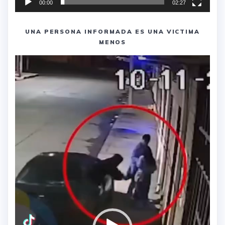
00:00
02:27
UNA PERSONA INFORMADA ES UNA VICTIMA
MENOS
Reproductor
de
vídeo