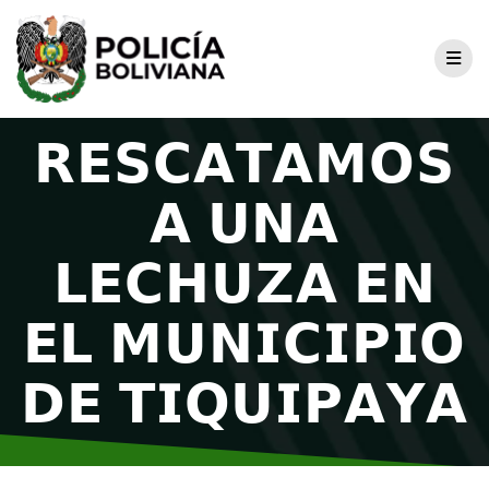
𝗥𝗘𝗦𝗖𝗔𝗧𝗔𝗠𝗢𝗦
𝗔 𝗨𝗡𝗔
𝗟𝗘𝗖𝗛𝗨𝗭𝗔 𝗘𝗡
𝗘𝗟 𝗠𝗨𝗡𝗜𝗖𝗜𝗣𝗜𝗢
𝗗𝗘 𝗧𝗜𝗤𝗨𝗜𝗣𝗔𝗬𝗔