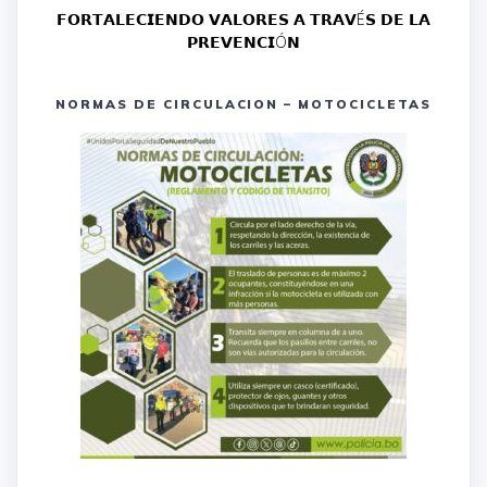
𝗙𝗢𝗥𝗧𝗔𝗟𝗘𝗖𝗜𝗘𝗡𝗗𝗢 𝗩𝗔𝗟𝗢𝗥𝗘𝗦 𝗔 𝗧𝗥𝗔𝗩É𝗦 𝗗𝗘 𝗟𝗔
𝗣𝗥𝗘𝗩𝗘𝗡𝗖𝗜Ó𝗡
NORMAS DE CIRCULACION – MOTOCICLETAS