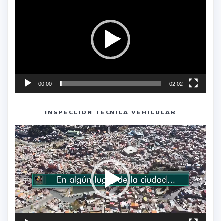
de
vídeo
00:00
02:02
INSPECCION TECNICA VEHICULAR
Reproductor
de
vídeo