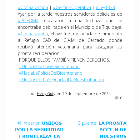
#Cochabamba
|
#GestiónOperativa
|
#Ley1333
Ayer por la tarde, nuestros servidores policiales de
#POFOMA
rescataron a una lechuza que se
encontraba debilitada en el Municipio de Tiquipaya,
#Cochabamba
, el ave fue trasladada de inmediato
al Refugio CAD del G.A.M. de Cercado, donde
recibirá atención veterinaria para asegurar su
pronta recuperación.
PORQUE ELLOS TAMBIÉN TIENEN DERECHOS.
#UnidosRumboAlBicentenario
#HaciaLaPolicíaDelBicentenario
#UnidosPorLaSeguridadDeNuestroPueblo
por
Heny Guty
en 19 de septiembre de 2024
0
Anterior:
𝗨𝗡𝗜𝗗𝗢𝗦
Siguiente:
𝗟𝗔 𝗣𝗥𝗢𝗡𝗧𝗔
𝗣𝗢𝗥 𝗟𝗔 𝗦𝗘𝗚𝗨𝗥𝗜𝗗𝗔𝗗
𝗔𝗖𝗖𝗜Ó𝗡 𝗗𝗘
𝗙𝗥𝗢𝗡𝗧𝗘𝗥𝗜𝗭𝗔, 𝗟𝗔
𝗡𝗨𝗘𝗦𝗧𝗥𝗢𝗦