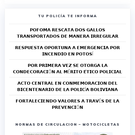
TU POLICÍA TE INFORMA
𝗣𝗢𝗙𝗢𝗠𝗔 𝗥𝗘𝗦𝗖𝗔𝗧𝗔 𝗗𝗢𝗦 𝗚𝗔𝗟𝗟𝗢𝗦
𝗧𝗥𝗔𝗡𝗦𝗣𝗢𝗥𝗧𝗔𝗗𝗢𝗦 𝗗𝗘 𝗠𝗔𝗡𝗘𝗥𝗔 𝗜𝗥𝗥𝗘𝗚𝗨𝗟𝗔𝗥
𝗥𝗘𝗦𝗣𝗨𝗘𝗦𝗧𝗔 𝗢𝗣𝗢𝗥𝗧𝗨𝗡𝗔 𝗔 𝗘𝗠𝗘𝗥𝗚𝗘𝗡𝗖𝗜𝗔 𝗣𝗢𝗥
𝗜𝗡𝗖𝗘𝗡𝗗𝗜𝗢 𝗘𝗡 𝗣𝗢𝗧𝗢𝗦Í
𝗣𝗢𝗥 𝗣𝗥𝗜𝗠𝗘𝗥𝗔 𝗩𝗘𝗭 𝗦𝗘 𝗢𝗧𝗢𝗥𝗚𝗔 𝗟𝗔
𝗖𝗢𝗡𝗗𝗘𝗖𝗢𝗥𝗔𝗖𝗜Ó𝗡 𝗔𝗟 𝗠É𝗥𝗜𝗧𝗢 𝗘́𝗧𝗜𝗖𝗢 𝗣𝗢𝗟𝗜𝗖𝗜𝗔𝗟
𝗔𝗖𝗧𝗢 𝗖𝗘𝗡𝗧𝗥𝗔𝗟 𝗘𝗡 𝗖𝗢𝗡𝗠𝗘𝗠𝗢𝗥𝗔𝗖𝗜𝗢𝗡 𝗗𝗘𝗟
𝗕𝗜𝗖𝗘𝗡𝗧𝗘𝗡𝗔𝗥𝗜𝗢 𝗗𝗘 𝗟𝗔 𝗣𝗢𝗟𝗜𝗖Í𝗔 𝗕𝗢𝗟𝗜𝗩𝗜𝗔𝗡𝗔
𝗙𝗢𝗥𝗧𝗔𝗟𝗘𝗖𝗜𝗘𝗡𝗗𝗢 𝗩𝗔𝗟𝗢𝗥𝗘𝗦 𝗔 𝗧𝗥𝗔𝗩É𝗦 𝗗𝗘 𝗟𝗔
𝗣𝗥𝗘𝗩𝗘𝗡𝗖𝗜Ó𝗡
NORMAS DE CIRCULACION – MOTOCICLETAS