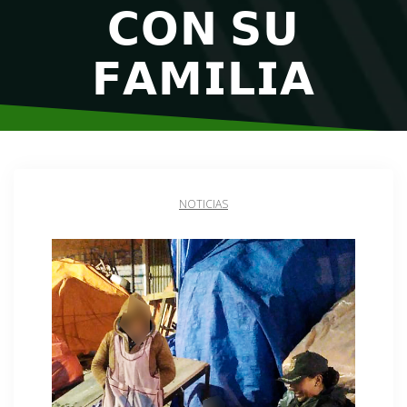
𝗖𝗢𝗡 𝗦𝗨
𝗙𝗔𝗠𝗜𝗟𝗜𝗔
NOTICIAS