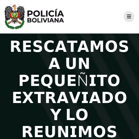
𝗥𝗘𝗦𝗖𝗔𝗧𝗔𝗠𝗢𝗦
𝗔 𝗨𝗡
𝗣𝗘𝗤𝗨𝗘Ñ𝗜𝗧𝗢
𝗘𝗫𝗧𝗥𝗔𝗩𝗜𝗔𝗗𝗢
𝗬 𝗟𝗢
𝗥𝗘𝗨𝗡𝗜𝗠𝗢𝗦