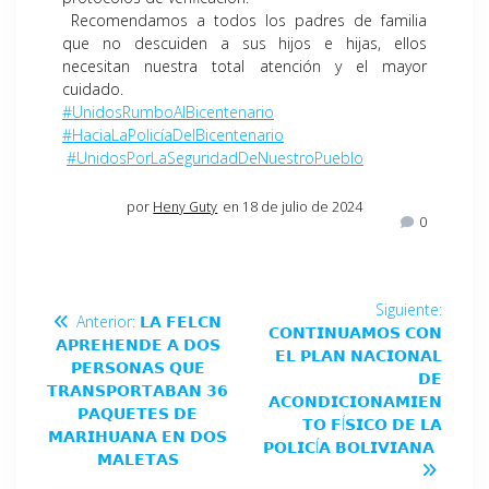
Recomendamos a todos los padres de familia
que no descuiden a sus hijos e hijas, ellos
necesitan nuestra total atención y el mayor
cuidado.
#UnidosRumboAlBicentenario
#HaciaLaPolicíaDelBicentenario
#UnidosPorLaSeguridadDeNuestroPueblo
por
Heny Guty
en 18 de julio de 2024
0
Siguiente:
Anterior:
𝗟𝗔 𝗙𝗘𝗟𝗖𝗡
𝗖𝗢𝗡𝗧𝗜𝗡𝗨𝗔𝗠𝗢𝗦 𝗖𝗢𝗡
𝗔𝗣𝗥𝗘𝗛𝗘𝗡𝗗𝗘 𝗔 𝗗𝗢𝗦
𝗘𝗟 𝗣𝗟𝗔𝗡 𝗡𝗔𝗖𝗜𝗢𝗡𝗔𝗟
𝗣𝗘𝗥𝗦𝗢𝗡𝗔𝗦 𝗤𝗨𝗘
𝗗𝗘
𝗧𝗥𝗔𝗡𝗦𝗣𝗢𝗥𝗧𝗔𝗕𝗔𝗡 𝟯𝟲
𝗔𝗖𝗢𝗡𝗗𝗜𝗖𝗜𝗢𝗡𝗔𝗠𝗜𝗘𝗡
𝗣𝗔𝗤𝗨𝗘𝗧𝗘𝗦 𝗗𝗘
𝗧𝗢 𝗙Í𝗦𝗜𝗖𝗢 𝗗𝗘 𝗟𝗔
𝗠𝗔𝗥𝗜𝗛𝗨𝗔𝗡𝗔 𝗘𝗡 𝗗𝗢𝗦
𝗣𝗢𝗟𝗜𝗖Í𝗔 𝗕𝗢𝗟𝗜𝗩𝗜𝗔𝗡𝗔
𝗠𝗔𝗟𝗘𝗧𝗔𝗦