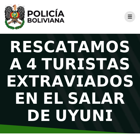
𝗥𝗘𝗦𝗖𝗔𝗧𝗔𝗠𝗢𝗦
𝗔 𝟰 𝗧𝗨𝗥𝗜𝗦𝗧𝗔𝗦
𝗘𝗫𝗧𝗥𝗔𝗩𝗜𝗔𝗗𝗢𝗦
𝗘𝗡 𝗘𝗟 𝗦𝗔𝗟𝗔𝗥
𝗗𝗘 𝗨𝗬𝗨𝗡𝗜