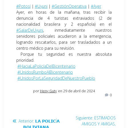
#Potosí
|
#Uyuni
|
#GestiónOperativa
|
#Ayer
Ayer, en horas de la mañana, tras recibir la
denuncia de 4 turistas extraviados (2 de
nacionalidad brasilera y 2 española) en el
#SalarDeUyuni
, inmediatamente nuestros
servidores policiales acudieron a la emergencia,
logrando rescatarlos, para ser trasladados a un
centro médico para su revisión.
Porque tu seguridad es nuestra absoluta
prioridad.
#HaciaLaPolicíaDelBicentenario
#UnidosRumboAlBicentenario
#UnidosPorLaSeguridadDeNuestroPueblo
por
Heny Guty
en 29 de abril de 2024
0
Siguiente:
ESTIMADOS
Anterior:
𝗟𝗔 𝗣𝗢𝗟𝗜𝗖Í𝗔
AMIGOS Y AMIGAS,
𝗕𝗢𝗟𝗜𝗩𝗜𝗔𝗡𝗔