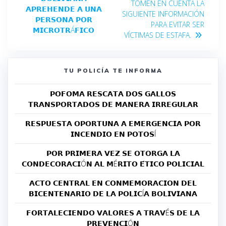
TOMEN EN CUENTA LA
𝗔𝗣𝗥𝗘𝗛𝗘𝗡𝗗𝗘 𝗔 𝗨𝗡𝗔
SIGUIENTE INFORMACIÓN
𝗣𝗘𝗥𝗦𝗢𝗡𝗔 𝗣𝗢𝗥
PARA EVITAR SER
𝗠𝗜𝗖𝗥𝗢𝗧𝗥Á𝗙𝗜𝗖𝗢
VÍCTIMAS DE ESTAFA.
TU POLICÍA TE INFORMA
𝗣𝗢𝗙𝗢𝗠𝗔 𝗥𝗘𝗦𝗖𝗔𝗧𝗔 𝗗𝗢𝗦 𝗚𝗔𝗟𝗟𝗢𝗦
𝗧𝗥𝗔𝗡𝗦𝗣𝗢𝗥𝗧𝗔𝗗𝗢𝗦 𝗗𝗘 𝗠𝗔𝗡𝗘𝗥𝗔 𝗜𝗥𝗥𝗘𝗚𝗨𝗟𝗔𝗥
𝗥𝗘𝗦𝗣𝗨𝗘𝗦𝗧𝗔 𝗢𝗣𝗢𝗥𝗧𝗨𝗡𝗔 𝗔 𝗘𝗠𝗘𝗥𝗚𝗘𝗡𝗖𝗜𝗔 𝗣𝗢𝗥
𝗜𝗡𝗖𝗘𝗡𝗗𝗜𝗢 𝗘𝗡 𝗣𝗢𝗧𝗢𝗦Í
𝗣𝗢𝗥 𝗣𝗥𝗜𝗠𝗘𝗥𝗔 𝗩𝗘𝗭 𝗦𝗘 𝗢𝗧𝗢𝗥𝗚𝗔 𝗟𝗔
𝗖𝗢𝗡𝗗𝗘𝗖𝗢𝗥𝗔𝗖𝗜Ó𝗡 𝗔𝗟 𝗠É𝗥𝗜𝗧𝗢 𝗘́𝗧𝗜𝗖𝗢 𝗣𝗢𝗟𝗜𝗖𝗜𝗔𝗟
𝗔𝗖𝗧𝗢 𝗖𝗘𝗡𝗧𝗥𝗔𝗟 𝗘𝗡 𝗖𝗢𝗡𝗠𝗘𝗠𝗢𝗥𝗔𝗖𝗜𝗢𝗡 𝗗𝗘𝗟
𝗕𝗜𝗖𝗘𝗡𝗧𝗘𝗡𝗔𝗥𝗜𝗢 𝗗𝗘 𝗟𝗔 𝗣𝗢𝗟𝗜𝗖Í𝗔 𝗕𝗢𝗟𝗜𝗩𝗜𝗔𝗡𝗔
𝗙𝗢𝗥𝗧𝗔𝗟𝗘𝗖𝗜𝗘𝗡𝗗𝗢 𝗩𝗔𝗟𝗢𝗥𝗘𝗦 𝗔 𝗧𝗥𝗔𝗩É𝗦 𝗗𝗘 𝗟𝗔
𝗣𝗥𝗘𝗩𝗘𝗡𝗖𝗜Ó𝗡