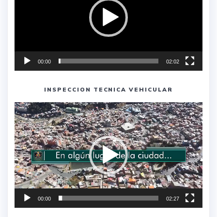
00:00
02:02
INSPECCION TECNICA VEHICULAR
Reproductor
de
vídeo
00:00
02:27