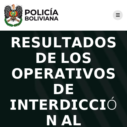
𝗥𝗘𝗦𝗨𝗟𝗧𝗔𝗗𝗢𝗦
𝗗𝗘 𝗟𝗢𝗦
𝗢𝗣𝗘𝗥𝗔𝗧𝗜𝗩𝗢𝗦
𝗗𝗘
𝗜𝗡𝗧𝗘𝗥𝗗𝗜𝗖𝗖𝗜Ó
𝗡 𝗔𝗟