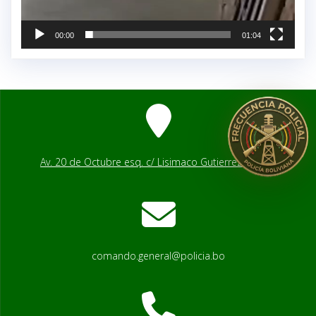
00:00
01:04
Av. 20 de Octubre esq. c/ Lisimaco Gutierrez # 2541
comando.general@policia.bo