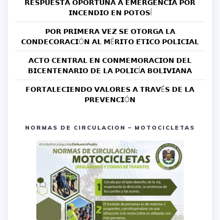
𝗥𝗘𝗦𝗣𝗨𝗘𝗦𝗧𝗔 𝗢𝗣𝗢𝗥𝗧𝗨𝗡𝗔 𝗔 𝗘𝗠𝗘𝗥𝗚𝗘𝗡𝗖𝗜𝗔 𝗣𝗢𝗥
𝗜𝗡𝗖𝗘𝗡𝗗𝗜𝗢 𝗘𝗡 𝗣𝗢𝗧𝗢𝗦Í
𝗣𝗢𝗥 𝗣𝗥𝗜𝗠𝗘𝗥𝗔 𝗩𝗘𝗭 𝗦𝗘 𝗢𝗧𝗢𝗥𝗚𝗔 𝗟𝗔
𝗖𝗢𝗡𝗗𝗘𝗖𝗢𝗥𝗔𝗖𝗜Ó𝗡 𝗔𝗟 𝗠É𝗥𝗜𝗧𝗢 𝗘́𝗧𝗜𝗖𝗢 𝗣𝗢𝗟𝗜𝗖𝗜𝗔𝗟
𝗔𝗖𝗧𝗢 𝗖𝗘𝗡𝗧𝗥𝗔𝗟 𝗘𝗡 𝗖𝗢𝗡𝗠𝗘𝗠𝗢𝗥𝗔𝗖𝗜𝗢𝗡 𝗗𝗘𝗟
𝗕𝗜𝗖𝗘𝗡𝗧𝗘𝗡𝗔𝗥𝗜𝗢 𝗗𝗘 𝗟𝗔 𝗣𝗢𝗟𝗜𝗖Í𝗔 𝗕𝗢𝗟𝗜𝗩𝗜𝗔𝗡𝗔
𝗙𝗢𝗥𝗧𝗔𝗟𝗘𝗖𝗜𝗘𝗡𝗗𝗢 𝗩𝗔𝗟𝗢𝗥𝗘𝗦 𝗔 𝗧𝗥𝗔𝗩É𝗦 𝗗𝗘 𝗟𝗔
𝗣𝗥𝗘𝗩𝗘𝗡𝗖𝗜Ó𝗡
NORMAS DE CIRCULACION – MOTOCICLETAS