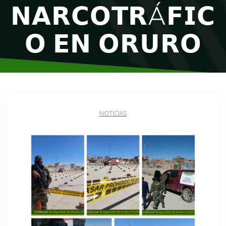
𝗡𝗔𝗥𝗖𝗢𝗧𝗥Á𝗙𝗜𝗖
𝗢 𝗘𝗡 𝗢𝗥𝗨𝗥𝗢
NOTICIAS