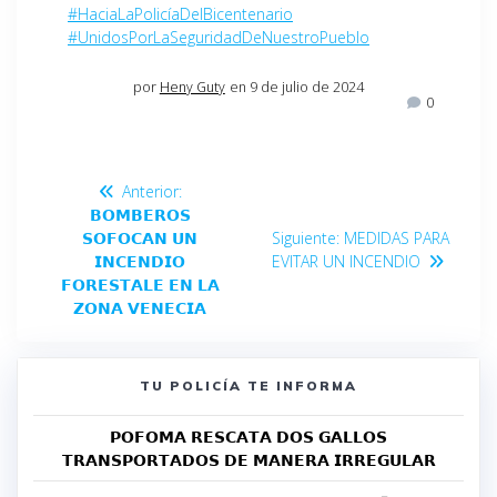
#HaciaLaPolicíaDelBicentenario
#UnidosPorLaSeguridadDeNuestroPueblo
por
Heny Guty
en 9 de julio de 2024
0
Anterior:
𝗕𝗢𝗠𝗕𝗘𝗥𝗢𝗦
𝗦𝗢𝗙𝗢𝗖𝗔𝗡 𝗨𝗡
Siguiente:
MEDIDAS PARA
𝗜𝗡𝗖𝗘𝗡𝗗𝗜𝗢
EVITAR UN INCENDIO
𝗙𝗢𝗥𝗘𝗦𝗧𝗔𝗟𝗘 𝗘𝗡 𝗟𝗔
𝗭𝗢𝗡𝗔 𝗩𝗘𝗡𝗘𝗖𝗜𝗔
TU POLICÍA TE INFORMA
𝗣𝗢𝗙𝗢𝗠𝗔 𝗥𝗘𝗦𝗖𝗔𝗧𝗔 𝗗𝗢𝗦 𝗚𝗔𝗟𝗟𝗢𝗦
𝗧𝗥𝗔𝗡𝗦𝗣𝗢𝗥𝗧𝗔𝗗𝗢𝗦 𝗗𝗘 𝗠𝗔𝗡𝗘𝗥𝗔 𝗜𝗥𝗥𝗘𝗚𝗨𝗟𝗔𝗥