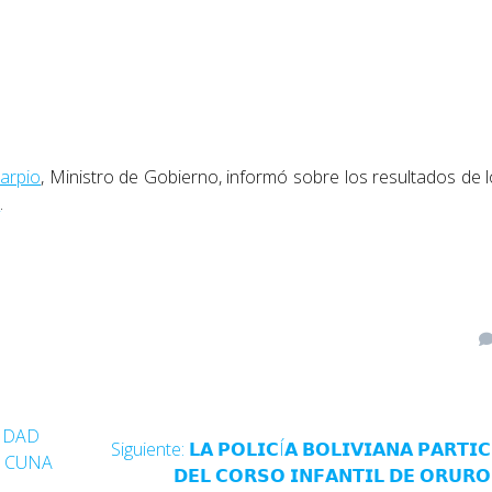
Carpio
, Ministro de Gobierno, informó sobre los resultados de 
N
.
SIDAD
Siguiente:
𝗟𝗔 𝗣𝗢𝗟𝗜𝗖Í𝗔 𝗕𝗢𝗟𝗜𝗩𝗜𝗔𝗡𝗔 𝗣𝗔𝗥𝗧𝗜𝗖
, CUNA
𝗗𝗘𝗟 𝗖𝗢𝗥𝗦𝗢 𝗜𝗡𝗙𝗔𝗡𝗧𝗜𝗟 𝗗𝗘 𝗢𝗥𝗨𝗥𝗢