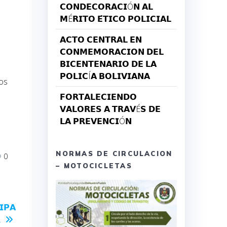
𝗖𝗢𝗡𝗗𝗘𝗖𝗢𝗥𝗔𝗖𝗜Ó𝗡 𝗔𝗟
𝗠É𝗥𝗜𝗧𝗢 𝗘́𝗧𝗜𝗖𝗢 𝗣𝗢𝗟𝗜𝗖𝗜𝗔𝗟
𝗔𝗖𝗧𝗢 𝗖𝗘𝗡𝗧𝗥𝗔𝗟 𝗘𝗡
𝗖𝗢𝗡𝗠𝗘𝗠𝗢𝗥𝗔𝗖𝗜𝗢𝗡 𝗗𝗘𝗟
𝗕𝗜𝗖𝗘𝗡𝗧𝗘𝗡𝗔𝗥𝗜𝗢 𝗗𝗘 𝗟𝗔
𝗣𝗢𝗟𝗜𝗖Í𝗔 𝗕𝗢𝗟𝗜𝗩𝗜𝗔𝗡𝗔
los
𝗙𝗢𝗥𝗧𝗔𝗟𝗘𝗖𝗜𝗘𝗡𝗗𝗢
𝗩𝗔𝗟𝗢𝗥𝗘𝗦 𝗔 𝗧𝗥𝗔𝗩É𝗦 𝗗𝗘
𝗟𝗔 𝗣𝗥𝗘𝗩𝗘𝗡𝗖𝗜Ó𝗡
NORMAS DE CIRCULACION
0
– MOTOCICLETAS
𝗜𝗣𝗔
.