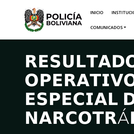
INICIO
INSTITUC
COMUNICADOS
𝗥𝗘𝗦𝗨𝗟𝗧𝗔𝗗
𝗢𝗣𝗘𝗥𝗔𝗧𝗜𝗩
𝗘𝗦𝗣𝗘𝗖𝗜𝗔𝗟 
𝗡𝗔𝗥𝗖𝗢𝗧𝗥Á