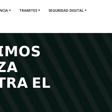
NCIA
TRAMITES
SEGURIDAD DIGITAL
𝗜𝗠𝗢𝗦
𝗭𝗔
𝗥𝗔 𝗘𝗟