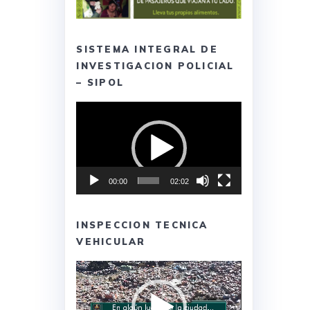
SISTEMA INTEGRAL DE
INVESTIGACION POLICIAL
– SIPOL
Reproductor
de
vídeo
00:00
02:02
INSPECCION TECNICA
VEHICULAR
Reproductor
de
vídeo