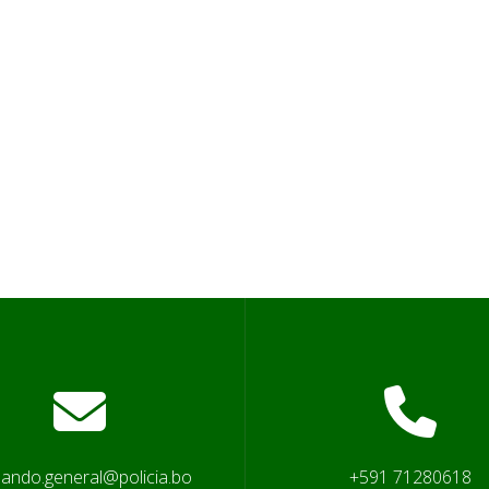
ando.general@policia.bo
+591 71280618