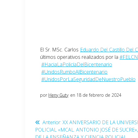
El Sr. MSc. Carlos
Eduardo Del Castillo Del 
últimos operativos realizados por la
#FELC
#HaciaLaPolicíaDelBicentenario
#UnidosRumboAlBicentenario
#UnidosPorLaSeguridadDeNuestroPueblo
por
Heny Guty
en 18 de febrero de 2024
Anterior:
XX ANIVERSARIO DE LA UNIVER
POLICIAL «MCAL. ANTONIO JOSÉ DE SUCRE»
DE LA ENSEÑANZA Y CIENCIA POLICIAL.