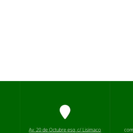
Av. 20 de Octubre esq. c/ Lisimaco
com