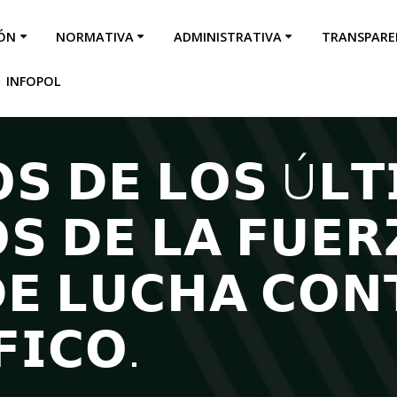
IÓN
NORMATIVA
ADMINISTRATIVA
TRANSPARE
INFOPOL
𝗦 𝗗𝗘 𝗟𝗢𝗦 Ú𝗟𝗧
𝗦 𝗗𝗘 𝗟𝗔 𝗙𝗨𝗘𝗥
𝗗𝗘 𝗟𝗨𝗖𝗛𝗔 𝗖𝗢𝗡
𝗜𝗖𝗢.