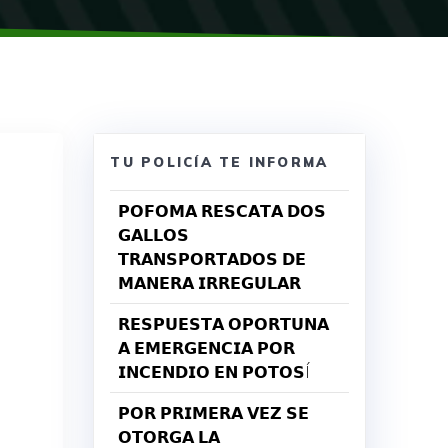
TU POLICÍA TE INFORMA
𝗣𝗢𝗙𝗢𝗠𝗔 𝗥𝗘𝗦𝗖𝗔𝗧𝗔 𝗗𝗢𝗦
𝗚𝗔𝗟𝗟𝗢𝗦
𝗧𝗥𝗔𝗡𝗦𝗣𝗢𝗥𝗧𝗔𝗗𝗢𝗦 𝗗𝗘
𝗠𝗔𝗡𝗘𝗥𝗔 𝗜𝗥𝗥𝗘𝗚𝗨𝗟𝗔𝗥
𝗥𝗘𝗦𝗣𝗨𝗘𝗦𝗧𝗔 𝗢𝗣𝗢𝗥𝗧𝗨𝗡𝗔
𝗔 𝗘𝗠𝗘𝗥𝗚𝗘𝗡𝗖𝗜𝗔 𝗣𝗢𝗥
𝗜𝗡𝗖𝗘𝗡𝗗𝗜𝗢 𝗘𝗡 𝗣𝗢𝗧𝗢𝗦Í
𝗣𝗢𝗥 𝗣𝗥𝗜𝗠𝗘𝗥𝗔 𝗩𝗘𝗭 𝗦𝗘
𝗢𝗧𝗢𝗥𝗚𝗔 𝗟𝗔