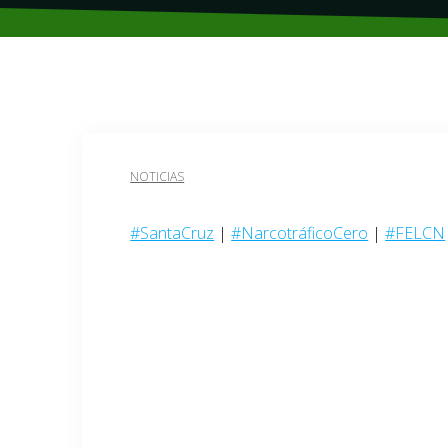
NOTICIAS
#SantaCruz
|
#NarcotráficoCero
|
#FELCN