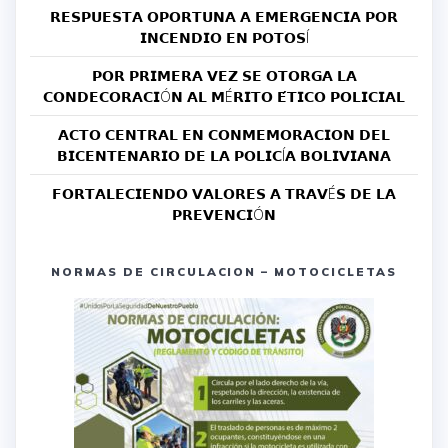
𝗥𝗘𝗦𝗣𝗨𝗘𝗦𝗧𝗔 𝗢𝗣𝗢𝗥𝗧𝗨𝗡𝗔 𝗔 𝗘𝗠𝗘𝗥𝗚𝗘𝗡𝗖𝗜𝗔 𝗣𝗢𝗥
𝗜𝗡𝗖𝗘𝗡𝗗𝗜𝗢 𝗘𝗡 𝗣𝗢𝗧𝗢𝗦Í
𝗣𝗢𝗥 𝗣𝗥𝗜𝗠𝗘𝗥𝗔 𝗩𝗘𝗭 𝗦𝗘 𝗢𝗧𝗢𝗥𝗚𝗔 𝗟𝗔
𝗖𝗢𝗡𝗗𝗘𝗖𝗢𝗥𝗔𝗖𝗜Ó𝗡 𝗔𝗟 𝗠É𝗥𝗜𝗧𝗢 𝗘́𝗧𝗜𝗖𝗢 𝗣𝗢𝗟𝗜𝗖𝗜𝗔𝗟
𝗔𝗖𝗧𝗢 𝗖𝗘𝗡𝗧𝗥𝗔𝗟 𝗘𝗡 𝗖𝗢𝗡𝗠𝗘𝗠𝗢𝗥𝗔𝗖𝗜𝗢𝗡 𝗗𝗘𝗟
𝗕𝗜𝗖𝗘𝗡𝗧𝗘𝗡𝗔𝗥𝗜𝗢 𝗗𝗘 𝗟𝗔 𝗣𝗢𝗟𝗜𝗖Í𝗔 𝗕𝗢𝗟𝗜𝗩𝗜𝗔𝗡𝗔
𝗙𝗢𝗥𝗧𝗔𝗟𝗘𝗖𝗜𝗘𝗡𝗗𝗢 𝗩𝗔𝗟𝗢𝗥𝗘𝗦 𝗔 𝗧𝗥𝗔𝗩É𝗦 𝗗𝗘 𝗟𝗔
𝗣𝗥𝗘𝗩𝗘𝗡𝗖𝗜Ó𝗡
NORMAS DE CIRCULACION – MOTOCICLETAS