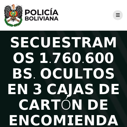
𝗦𝗘𝗖𝗨𝗘𝗦𝗧𝗥𝗔𝗠
𝗢𝗦 𝟭.𝟳𝟲𝟬.𝟲𝟬𝟬
𝗕𝗦. 𝗢𝗖𝗨𝗟𝗧𝗢𝗦
𝗘𝗡 𝟯 𝗖𝗔𝗝𝗔𝗦 𝗗𝗘
𝗖𝗔𝗥𝗧Ó𝗡 𝗗𝗘
𝗘𝗡𝗖𝗢𝗠𝗜𝗘𝗡𝗗𝗔