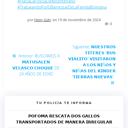
#HaciaLaPolicíaDelBicentenario
#TrabajandoPorElBienestarDeLaFamiliaBoliviana
por
Heny Guty
en 19 de noviembre de 2024
0
Siguiente:
𝗡𝗨𝗘𝗦𝗧𝗥𝗢𝗦
𝗧𝗜𝗧𝗘𝗥𝗘𝗦 “𝗕𝗨𝗦
Anterior:
BUSCAMOS A
𝗩𝗜𝗔𝗟𝗜𝗧𝗢” 𝗩𝗜𝗦𝗜𝗧𝗔𝗥𝗢𝗡
𝗠𝗔𝗧𝗨𝗦𝗔𝗟𝗘𝗡
𝗔 𝗟𝗢𝗦 𝗡𝗜Ñ𝗢𝗦 𝗬
𝗩𝗘𝗟𝗔𝗦𝗖𝗢 𝗖𝗛𝗢𝗤𝗨𝗘 DE
𝗡𝗜Ñ𝗔𝗦 𝗗𝗘𝗟 𝗞𝗜𝗡𝗗𝗘𝗥
24 AÑOS DE EDAD
“𝗧𝗜𝗘𝗥𝗥𝗔𝗦 𝗡𝗨𝗘𝗩𝗔𝗦”
TU POLICÍA TE INFORMA
𝗣𝗢𝗙𝗢𝗠𝗔 𝗥𝗘𝗦𝗖𝗔𝗧𝗔 𝗗𝗢𝗦 𝗚𝗔𝗟𝗟𝗢𝗦
𝗧𝗥𝗔𝗡𝗦𝗣𝗢𝗥𝗧𝗔𝗗𝗢𝗦 𝗗𝗘 𝗠𝗔𝗡𝗘𝗥𝗔 𝗜𝗥𝗥𝗘𝗚𝗨𝗟𝗔𝗥