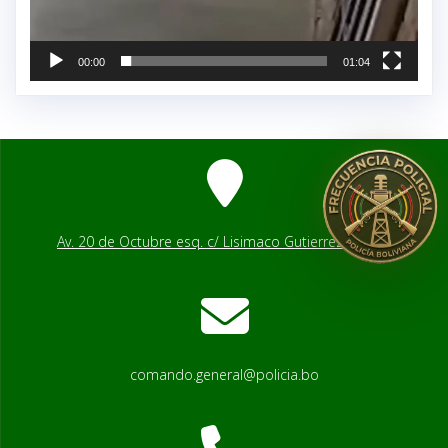
00:00
01:04
Av. 20 de Octubre esq. c/ Lisimaco Gutierrez # 2541
comando.general@policia.bo