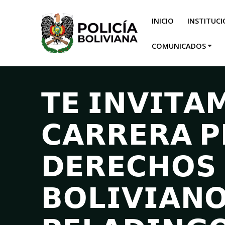
INICIO
INSTITUC
COMUNICADOS
𝗧𝗘 𝗜𝗡𝗩𝗜𝗧𝗔
𝗖𝗔𝗥𝗥𝗘𝗥𝗔 𝗣
𝗗𝗘𝗥𝗘𝗖𝗛𝗢𝗦 
𝗕𝗢𝗟𝗜𝗩𝗜𝗔𝗡𝗢