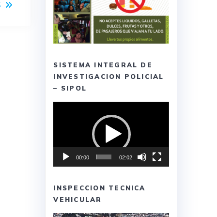
S
SISTEMA INTEGRAL DE
INVESTIGACION POLICIAL
– SIPOL
Reproductor
de
vídeo
00:00
02:02
INSPECCION TECNICA
VEHICULAR