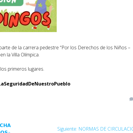
r parte de la carrera pedestre “Por los Derechos de los Niños –
n la Villa Olímpica.
los primeros lugares.
LaSeguridadDeNuestroPueblo
𝗖𝗛𝗔
Siguiente:
NORMAS DE CIRCULACI
Í𝗢𝗦»