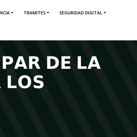
NCIA
TRAMITES
SEGURIDAD DIGITAL
𝗣𝗔𝗥 𝗗𝗘 𝗟𝗔
 𝗟𝗢𝗦
