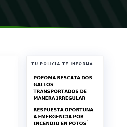
TU POLICÍA TE INFORMA
𝗣𝗢𝗙𝗢𝗠𝗔 𝗥𝗘𝗦𝗖𝗔𝗧𝗔 𝗗𝗢𝗦
𝗚𝗔𝗟𝗟𝗢𝗦
𝗧𝗥𝗔𝗡𝗦𝗣𝗢𝗥𝗧𝗔𝗗𝗢𝗦 𝗗𝗘
𝗠𝗔𝗡𝗘𝗥𝗔 𝗜𝗥𝗥𝗘𝗚𝗨𝗟𝗔𝗥
𝗥𝗘𝗦𝗣𝗨𝗘𝗦𝗧𝗔 𝗢𝗣𝗢𝗥𝗧𝗨𝗡𝗔
𝗔 𝗘𝗠𝗘𝗥𝗚𝗘𝗡𝗖𝗜𝗔 𝗣𝗢𝗥
𝗜𝗡𝗖𝗘𝗡𝗗𝗜𝗢 𝗘𝗡 𝗣𝗢𝗧𝗢𝗦Í