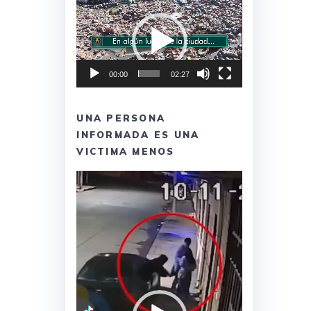
Reproductor
de
vídeo
00:00
02:27
UNA PERSONA
INFORMADA ES UNA
VICTIMA MENOS
Reproductor
de
vídeo