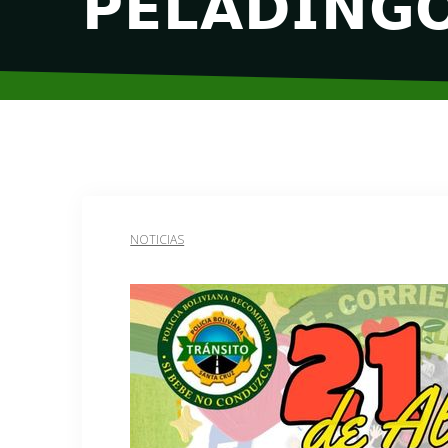
𝗣𝗘𝗟𝗔𝗗𝗜𝗡𝗚
NOTICIAS