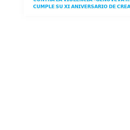
𝗖𝗨𝗠𝗣𝗟𝗘 𝗦𝗨 𝗫𝗜 𝗔𝗡𝗜𝗩𝗘𝗥𝗦𝗔𝗥𝗜𝗢 𝗗𝗘 𝗖𝗥𝗘