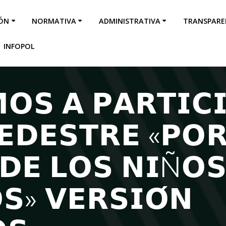
IÓN
NORMATIVA
ADMINISTRATIVA
TRANSPARE
INFOPOL
𝗢𝗦 𝗔 𝗣𝗔𝗥𝗧𝗜𝗖
𝗘𝗗𝗘𝗦𝗧𝗥𝗘 «𝗣𝗢
𝗗𝗘 𝗟𝗢𝗦 𝗡𝗜Ñ𝗢
𝗦» 𝗩𝗘𝗥𝗦𝗜𝗢́𝗡