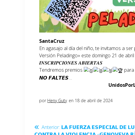
SantaCruz
En agasajo al día del niño, te invitamos a se
Versión Peladingo» este domingo 21 de abril e
𝑰𝑵𝑺𝑪𝑹𝑰𝑷𝑪𝑰𝑶𝑵𝑬𝑺 𝑨𝑩𝑰𝑬𝑹𝑻𝑨𝑺
Tendremos premios
para 
𝙉𝙊 𝙁𝘼𝙇𝙏𝙀𝙎…
UnidosPor
por
Heny Guty
en 18 de abril de 2024
Anterior:
𝗟𝗔 𝗙𝗨𝗘𝗥𝗭𝗔 𝗘𝗦𝗣𝗘𝗖𝗜𝗔𝗟 𝗗𝗘 𝗟
𝗖𝗢𝗡𝗧𝗥𝗔 𝗟𝗔 𝗩𝗜𝗢𝗟𝗘𝗡𝗖𝗜𝗔 «𝗚𝗘𝗡𝗢𝗩𝗘𝗩𝗔 