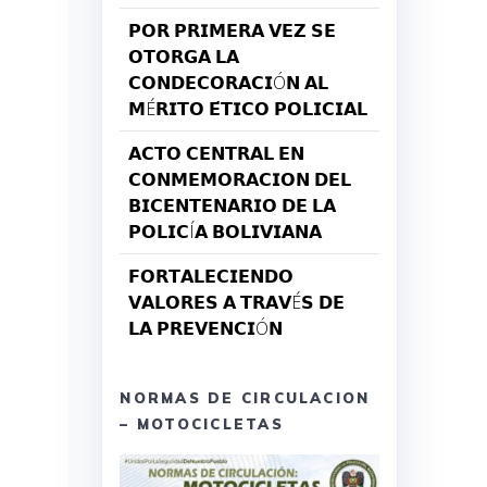
𝗣𝗢𝗥 𝗣𝗥𝗜𝗠𝗘𝗥𝗔 𝗩𝗘𝗭 𝗦𝗘
𝗢𝗧𝗢𝗥𝗚𝗔 𝗟𝗔
𝗖𝗢𝗡𝗗𝗘𝗖𝗢𝗥𝗔𝗖𝗜Ó𝗡 𝗔𝗟
𝗠É𝗥𝗜𝗧𝗢 𝗘́𝗧𝗜𝗖𝗢 𝗣𝗢𝗟𝗜𝗖𝗜𝗔𝗟
𝗔𝗖𝗧𝗢 𝗖𝗘𝗡𝗧𝗥𝗔𝗟 𝗘𝗡
𝗖𝗢𝗡𝗠𝗘𝗠𝗢𝗥𝗔𝗖𝗜𝗢𝗡 𝗗𝗘𝗟
𝗕𝗜𝗖𝗘𝗡𝗧𝗘𝗡𝗔𝗥𝗜𝗢 𝗗𝗘 𝗟𝗔
𝗣𝗢𝗟𝗜𝗖Í𝗔 𝗕𝗢𝗟𝗜𝗩𝗜𝗔𝗡𝗔
𝗙𝗢𝗥𝗧𝗔𝗟𝗘𝗖𝗜𝗘𝗡𝗗𝗢
𝗩𝗔𝗟𝗢𝗥𝗘𝗦 𝗔 𝗧𝗥𝗔𝗩É𝗦 𝗗𝗘
𝗟𝗔 𝗣𝗥𝗘𝗩𝗘𝗡𝗖𝗜Ó𝗡
NORMAS DE CIRCULACION
– MOTOCICLETAS