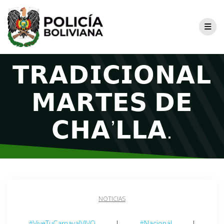
𝗧𝗥𝗔𝗗𝗜𝗖𝗜𝗢𝗡𝗔𝗟
𝗠𝗔𝗥𝗧𝗘𝗦 𝗗𝗘
𝗖𝗛𝗔’𝗟𝗟𝗔.
NOTICIAS
#ViveTuCarnavalVIVO
|
#Nacional
|