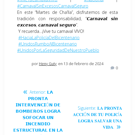
#CarnavalSinExcesosCarnavalSeguro
En este “Martes de Cha’lla”, disfrutemos de esta
tradición con responsabilidad, “𝘾𝙖𝙧𝙣𝙖𝙫𝙖𝙡 𝙨𝙞𝙣
𝙚𝙭𝙘𝙚𝙨𝙤𝙨, 𝙘𝙖𝙧𝙣𝙖𝙫𝙖𝙡 𝙨𝙚𝙜𝙪𝙧𝙤”.
Y recuerda…¡Vive tu carnaval VIVO!
#HaciaLaPolicíaDelBicentenario
#UnidosRumboAlBicentenario
#UnidosPorLaSeguridadDeNuestroPueblo
por
Heny Guty
en 13 de febrero de 2024
0
Anterior:
𝗟𝗔
𝗣𝗥𝗢𝗡𝗧𝗔
𝗜𝗡𝗧𝗘𝗥𝗩𝗘𝗡𝗖𝗜Ó𝗡 𝗗𝗘
Siguiente:
𝐋𝐀 𝐏𝐑𝐎𝐍𝐓𝐀
𝗕𝗢𝗠𝗕𝗘𝗥𝗢𝗦 𝗟𝗢𝗚𝗥𝗔
𝐀𝐂𝐂𝐈Ó𝐍 𝐃𝐄 𝐓𝐔 𝐏𝐎𝐋𝐈𝐂Í𝐀
𝗦𝗢𝗙𝗢𝗖𝗔𝗥 𝗨𝗡
𝐋𝐎𝐆𝐑𝐀 𝐒𝐀𝐋𝐕𝐀𝐑 𝐔𝐍𝐀
𝗜𝗡𝗖𝗘𝗡𝗗𝗜𝗢
𝐕𝐈𝐃𝐀.
𝗘𝗦𝗧𝗥𝗨𝗖𝗧𝗨𝗥𝗔𝗟 𝗘𝗡 𝗟𝗔