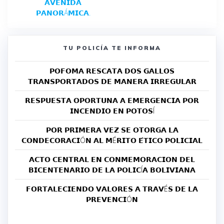
𝗔𝗩𝗘𝗡𝗜𝗗𝗔
𝗣𝗔𝗡𝗢𝗥Á𝗠𝗜𝗖𝗔.
TU POLICÍA TE INFORMA
𝗣𝗢𝗙𝗢𝗠𝗔 𝗥𝗘𝗦𝗖𝗔𝗧𝗔 𝗗𝗢𝗦 𝗚𝗔𝗟𝗟𝗢𝗦
𝗧𝗥𝗔𝗡𝗦𝗣𝗢𝗥𝗧𝗔𝗗𝗢𝗦 𝗗𝗘 𝗠𝗔𝗡𝗘𝗥𝗔 𝗜𝗥𝗥𝗘𝗚𝗨𝗟𝗔𝗥
𝗥𝗘𝗦𝗣𝗨𝗘𝗦𝗧𝗔 𝗢𝗣𝗢𝗥𝗧𝗨𝗡𝗔 𝗔 𝗘𝗠𝗘𝗥𝗚𝗘𝗡𝗖𝗜𝗔 𝗣𝗢𝗥
𝗜𝗡𝗖𝗘𝗡𝗗𝗜𝗢 𝗘𝗡 𝗣𝗢𝗧𝗢𝗦Í
𝗣𝗢𝗥 𝗣𝗥𝗜𝗠𝗘𝗥𝗔 𝗩𝗘𝗭 𝗦𝗘 𝗢𝗧𝗢𝗥𝗚𝗔 𝗟𝗔
𝗖𝗢𝗡𝗗𝗘𝗖𝗢𝗥𝗔𝗖𝗜Ó𝗡 𝗔𝗟 𝗠É𝗥𝗜𝗧𝗢 𝗘́𝗧𝗜𝗖𝗢 𝗣𝗢𝗟𝗜𝗖𝗜𝗔𝗟
𝗔𝗖𝗧𝗢 𝗖𝗘𝗡𝗧𝗥𝗔𝗟 𝗘𝗡 𝗖𝗢𝗡𝗠𝗘𝗠𝗢𝗥𝗔𝗖𝗜𝗢𝗡 𝗗𝗘𝗟
𝗕𝗜𝗖𝗘𝗡𝗧𝗘𝗡𝗔𝗥𝗜𝗢 𝗗𝗘 𝗟𝗔 𝗣𝗢𝗟𝗜𝗖Í𝗔 𝗕𝗢𝗟𝗜𝗩𝗜𝗔𝗡𝗔
𝗙𝗢𝗥𝗧𝗔𝗟𝗘𝗖𝗜𝗘𝗡𝗗𝗢 𝗩𝗔𝗟𝗢𝗥𝗘𝗦 𝗔 𝗧𝗥𝗔𝗩É𝗦 𝗗𝗘 𝗟𝗔
𝗣𝗥𝗘𝗩𝗘𝗡𝗖𝗜Ó𝗡