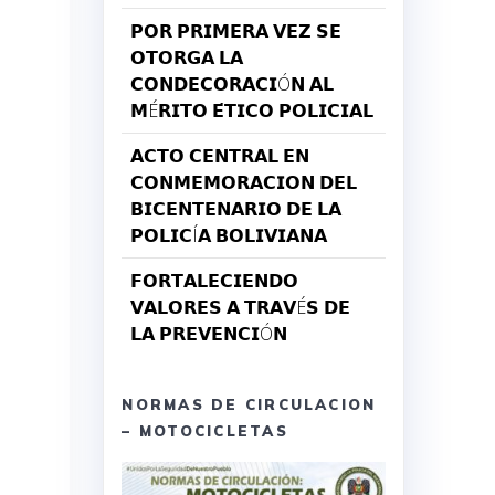
𝗣𝗢𝗥 𝗣𝗥𝗜𝗠𝗘𝗥𝗔 𝗩𝗘𝗭 𝗦𝗘
𝗢𝗧𝗢𝗥𝗚𝗔 𝗟𝗔
𝗖𝗢𝗡𝗗𝗘𝗖𝗢𝗥𝗔𝗖𝗜Ó𝗡 𝗔𝗟
𝗠É𝗥𝗜𝗧𝗢 𝗘́𝗧𝗜𝗖𝗢 𝗣𝗢𝗟𝗜𝗖𝗜𝗔𝗟
𝗔𝗖𝗧𝗢 𝗖𝗘𝗡𝗧𝗥𝗔𝗟 𝗘𝗡
𝗖𝗢𝗡𝗠𝗘𝗠𝗢𝗥𝗔𝗖𝗜𝗢𝗡 𝗗𝗘𝗟
𝗕𝗜𝗖𝗘𝗡𝗧𝗘𝗡𝗔𝗥𝗜𝗢 𝗗𝗘 𝗟𝗔
𝗣𝗢𝗟𝗜𝗖Í𝗔 𝗕𝗢𝗟𝗜𝗩𝗜𝗔𝗡𝗔
𝗙𝗢𝗥𝗧𝗔𝗟𝗘𝗖𝗜𝗘𝗡𝗗𝗢
𝗩𝗔𝗟𝗢𝗥𝗘𝗦 𝗔 𝗧𝗥𝗔𝗩É𝗦 𝗗𝗘
𝗟𝗔 𝗣𝗥𝗘𝗩𝗘𝗡𝗖𝗜Ó𝗡
NORMAS DE CIRCULACION
– MOTOCICLETAS