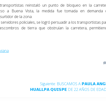
ransportistas reinstaló un punto de bloqueo en la carrete
greso a Buena Vista, la medida fue tomada en demanda 
surtidor de la zona.
servidores policiales, se logró persuadir a los transportistas p
escombros de tierra que obstruían la carretera, permitien
viana
Siguiente:
BUSCAMOS A 𝗣𝗔𝗨𝗟𝗔 𝗔𝗡𝗚
𝗛𝗨𝗔𝗟𝗟𝗣𝗔 𝗤𝗨𝗜𝗦𝗣𝗘 DE 22 AÑOS DE EDA