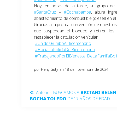
Hoy, en horas de la tarde, un grupo de t
#SantaCruz
–
#Cochabamba
, altura in
abastecimiento de combustible (diésel) en el 
Gracias a la pronta intervención de nuestros 
que suspendan el bloqueo y retiren los 
restablecer la circulación vehicular.
#UnidosRumboAlBicentenario
#HaciaLaPolicíaDelBicentenario
#TrabajandoPorElBienestarDeLaFamiliaBoli
por
Heny Guty
en 18 de noviembre de 2024
Anterior:
BUSCAMOS A 𝗕𝗥𝗜𝗧𝗔𝗡𝗜 𝗕𝗘𝗟𝗘𝗡
𝗥𝗢𝗖𝗛𝗔 𝗧𝗢𝗟𝗘𝗗𝗢 DE 17 AÑOS DE EDAD