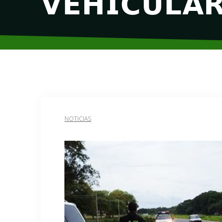
𝗩𝗘𝗛𝗜𝗖𝗨𝗟𝗔
NOTICIAS