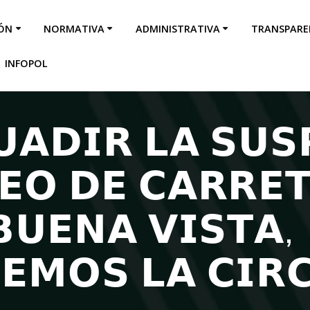
IÓN
NORMATIVA
ADMINISTRATIVA
TRANSPARE
INFOPOL
𝗨𝗔𝗗𝗜𝗥 𝗟𝗔 𝗦𝗨
𝗘𝗢 𝗗𝗘 𝗖𝗔𝗥𝗥𝗘
𝗨𝗘𝗡𝗔 𝗩𝗜𝗦𝗧𝗔,
𝗘𝗠𝗢𝗦 𝗟𝗔 𝗖𝗜𝗥