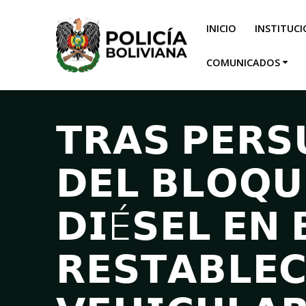
INICIO
INSTITUC
COMUNICADOS
𝗧𝗥𝗔𝗦 𝗣𝗘𝗥𝗦
𝗗𝗘𝗟 𝗕𝗟𝗢𝗤𝗨
𝗗𝗜É𝗦𝗘𝗟 𝗘𝗡 
𝗥𝗘𝗦𝗧𝗔𝗕𝗟𝗘