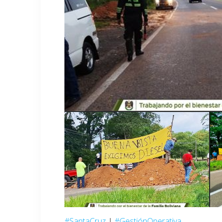
#SantaCruz
|
#GestiónOperativa