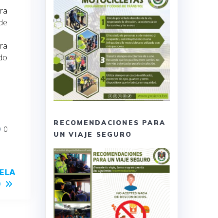
ra
de
ara
do
RECOMENDACIONES PARA
0
UN VIAJE SEGURO
𝗟𝗔
D