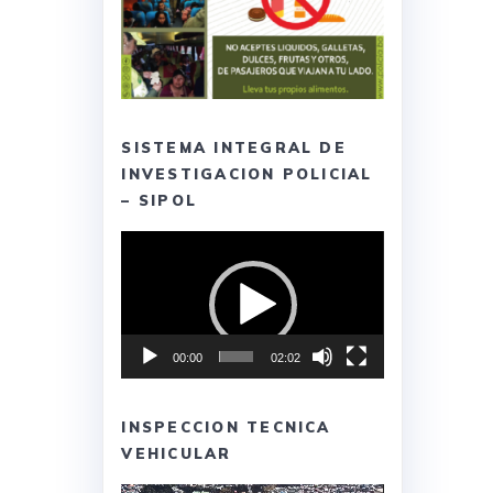
SISTEMA INTEGRAL DE
INVESTIGACION POLICIAL
– SIPOL
Reproductor
de
vídeo
00:00
02:02
INSPECCION TECNICA
VEHICULAR