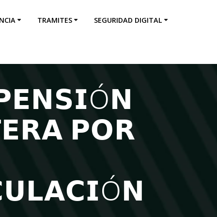
NCIA
TRAMITES
SEGURIDAD DIGITAL
𝗣𝗘𝗡𝗦𝗜Ó𝗡
𝗘𝗥𝗔 𝗣𝗢𝗥
𝗖𝗨𝗟𝗔𝗖𝗜Ó𝗡