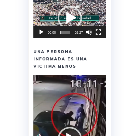
Reproductor
de
vídeo
00:00
02:27
UNA PERSONA
INFORMADA ES UNA
VICTIMA MENOS
Reproductor
de
vídeo