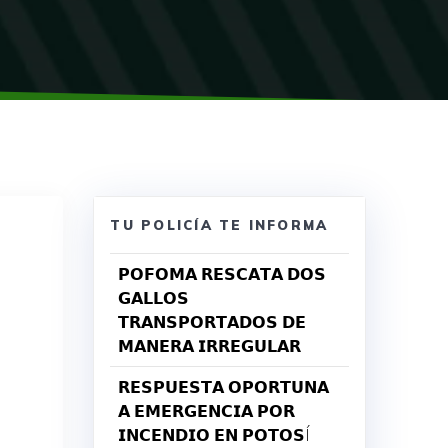
TU POLICÍA TE INFORMA
𝗣𝗢𝗙𝗢𝗠𝗔 𝗥𝗘𝗦𝗖𝗔𝗧𝗔 𝗗𝗢𝗦
𝗚𝗔𝗟𝗟𝗢𝗦
𝗧𝗥𝗔𝗡𝗦𝗣𝗢𝗥𝗧𝗔𝗗𝗢𝗦 𝗗𝗘
𝗠𝗔𝗡𝗘𝗥𝗔 𝗜𝗥𝗥𝗘𝗚𝗨𝗟𝗔𝗥
𝗥𝗘𝗦𝗣𝗨𝗘𝗦𝗧𝗔 𝗢𝗣𝗢𝗥𝗧𝗨𝗡𝗔
𝗔 𝗘𝗠𝗘𝗥𝗚𝗘𝗡𝗖𝗜𝗔 𝗣𝗢𝗥
𝗜𝗡𝗖𝗘𝗡𝗗𝗜𝗢 𝗘𝗡 𝗣𝗢𝗧𝗢𝗦Í