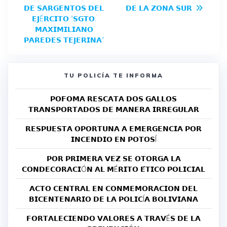
𝗗𝗘 𝗦𝗔𝗥𝗚𝗘𝗡𝗧𝗢𝗦 𝗗𝗘𝗟
𝗗𝗘 𝗟𝗔 𝗭𝗢𝗡𝗔 𝗦𝗨𝗥
𝗘𝗝É𝗥𝗖𝗜𝗧𝗢 “𝗦𝗚𝗧𝗢.
𝗠𝗔𝗫𝗜𝗠𝗜𝗟𝗜𝗔𝗡𝗢
𝗣𝗔𝗥𝗘𝗗𝗘𝗦 𝗧𝗘𝗝𝗘𝗥𝗜𝗡𝗔”
TU POLICÍA TE INFORMA
𝗣𝗢𝗙𝗢𝗠𝗔 𝗥𝗘𝗦𝗖𝗔𝗧𝗔 𝗗𝗢𝗦 𝗚𝗔𝗟𝗟𝗢𝗦
𝗧𝗥𝗔𝗡𝗦𝗣𝗢𝗥𝗧𝗔𝗗𝗢𝗦 𝗗𝗘 𝗠𝗔𝗡𝗘𝗥𝗔 𝗜𝗥𝗥𝗘𝗚𝗨𝗟𝗔𝗥
𝗥𝗘𝗦𝗣𝗨𝗘𝗦𝗧𝗔 𝗢𝗣𝗢𝗥𝗧𝗨𝗡𝗔 𝗔 𝗘𝗠𝗘𝗥𝗚𝗘𝗡𝗖𝗜𝗔 𝗣𝗢𝗥
𝗜𝗡𝗖𝗘𝗡𝗗𝗜𝗢 𝗘𝗡 𝗣𝗢𝗧𝗢𝗦Í
𝗣𝗢𝗥 𝗣𝗥𝗜𝗠𝗘𝗥𝗔 𝗩𝗘𝗭 𝗦𝗘 𝗢𝗧𝗢𝗥𝗚𝗔 𝗟𝗔
𝗖𝗢𝗡𝗗𝗘𝗖𝗢𝗥𝗔𝗖𝗜Ó𝗡 𝗔𝗟 𝗠É𝗥𝗜𝗧𝗢 𝗘́𝗧𝗜𝗖𝗢 𝗣𝗢𝗟𝗜𝗖𝗜𝗔𝗟
𝗔𝗖𝗧𝗢 𝗖𝗘𝗡𝗧𝗥𝗔𝗟 𝗘𝗡 𝗖𝗢𝗡𝗠𝗘𝗠𝗢𝗥𝗔𝗖𝗜𝗢𝗡 𝗗𝗘𝗟
𝗕𝗜𝗖𝗘𝗡𝗧𝗘𝗡𝗔𝗥𝗜𝗢 𝗗𝗘 𝗟𝗔 𝗣𝗢𝗟𝗜𝗖Í𝗔 𝗕𝗢𝗟𝗜𝗩𝗜𝗔𝗡𝗔
𝗙𝗢𝗥𝗧𝗔𝗟𝗘𝗖𝗜𝗘𝗡𝗗𝗢 𝗩𝗔𝗟𝗢𝗥𝗘𝗦 𝗔 𝗧𝗥𝗔𝗩É𝗦 𝗗𝗘 𝗟𝗔