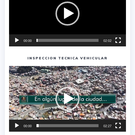
00:00
02:02
INSPECCION TECNICA VEHICULAR
Reproductor
de
vídeo
00:00
02:27