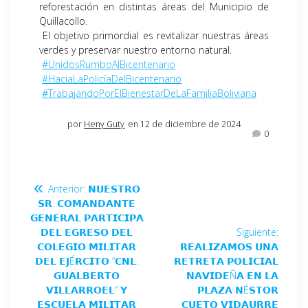
reforestación en distintas áreas del Municipio de
Quillacollo.
El objetivo primordial es revitalizar nuestras áreas
verdes y preservar nuestro entorno natural.
#UnidosRumboAlBicentenario
#HaciaLaPolicíaDelBicentenario
#TrabajandoPorElBienestarDeLaFamiliaBoliviana
por
Heny Guty
en 12 de diciembre de 2024
0
Anterior:
𝗡𝗨𝗘𝗦𝗧𝗥𝗢
𝗦𝗥. 𝗖𝗢𝗠𝗔𝗡𝗗𝗔𝗡𝗧𝗘
𝗚𝗘𝗡𝗘𝗥𝗔𝗟 𝗣𝗔𝗥𝗧𝗜𝗖𝗜𝗣𝗔
𝗗𝗘𝗟 𝗘𝗚𝗥𝗘𝗦𝗢 𝗗𝗘𝗟
Siguiente:
𝗖𝗢𝗟𝗘𝗚𝗜𝗢 𝗠𝗜𝗟𝗜𝗧𝗔𝗥
𝗥𝗘𝗔𝗟𝗜𝗭𝗔𝗠𝗢𝗦 𝗨𝗡𝗔
𝗗𝗘𝗟 𝗘𝗝É𝗥𝗖𝗜𝗧𝗢 “𝗖𝗡𝗟.
𝗥𝗘𝗧𝗥𝗘𝗧𝗔 𝗣𝗢𝗟𝗜𝗖𝗜𝗔𝗟
𝗚𝗨𝗔𝗟𝗕𝗘𝗥𝗧𝗢
𝗡𝗔𝗩𝗜𝗗𝗘Ñ𝗔 𝗘𝗡 𝗟𝗔
𝗩𝗜𝗟𝗟𝗔𝗥𝗥𝗢𝗘𝗟” 𝗬
𝗣𝗟𝗔𝗭𝗔 𝗡É𝗦𝗧𝗢𝗥
𝗘𝗦𝗖𝗨𝗘𝗟𝗔 𝗠𝗜𝗟𝗜𝗧𝗔𝗥
𝗖𝗨𝗘𝗧𝗢 𝗩𝗜𝗗𝗔𝗨𝗥𝗥𝗘