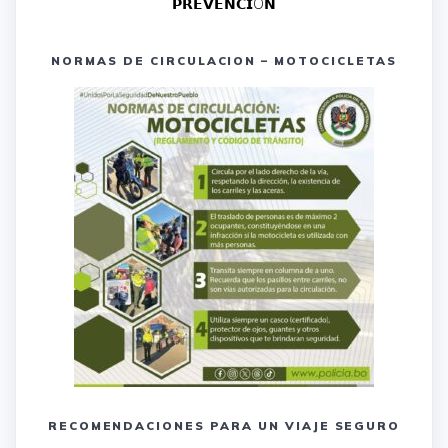
𝗣𝗥𝗘𝗩𝗘𝗡𝗖𝗜Ó𝗡
NORMAS DE CIRCULACION – MOTOCICLETAS
RECOMENDACIONES PARA UN VIAJE SEGURO