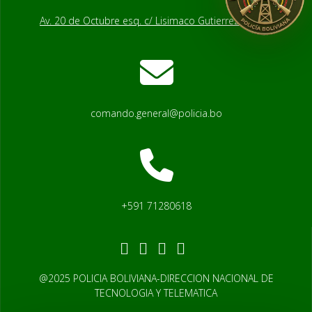
Av. 20 de Octubre esq. c/ Lisimaco Gutierrez # 2541
comando.general@policia.bo
+591 71280618
@2025 POLICIA BOLIVIANA-DIRECCION NACIONAL DE
TECNOLOGIA Y TELEMATICA