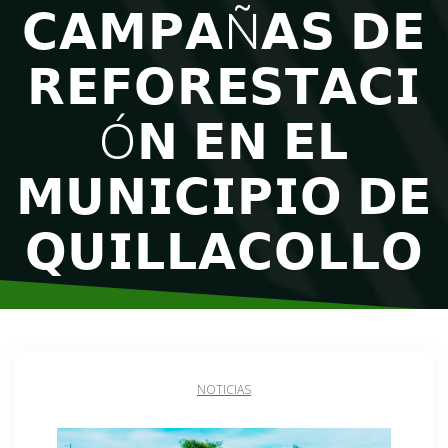
𝗖𝗔𝗠𝗣𝗔Ñ𝗔𝗦 𝗗𝗘
𝗥𝗘𝗙𝗢𝗥𝗘𝗦𝗧𝗔𝗖𝗜
Ó𝗡 𝗘𝗡 𝗘𝗟
𝗠𝗨𝗡𝗜𝗖𝗜𝗣𝗜𝗢 𝗗𝗘
𝗤𝗨𝗜𝗟𝗟𝗔𝗖𝗢𝗟𝗟𝗢
NOTICIAS