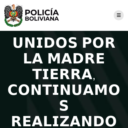
𝗨𝗡𝗜𝗗𝗢𝗦 𝗣𝗢𝗥
𝗟𝗔 𝗠𝗔𝗗𝗥𝗘
𝗧𝗜𝗘𝗥𝗥𝗔,
𝗖𝗢𝗡𝗧𝗜𝗡𝗨𝗔𝗠𝗢
𝗦
𝗥𝗘𝗔𝗟𝗜𝗭𝗔𝗡𝗗𝗢