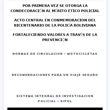
𝗣𝗢𝗥 𝗣𝗥𝗜𝗠𝗘𝗥𝗔 𝗩𝗘𝗭 𝗦𝗘 𝗢𝗧𝗢𝗥𝗚𝗔 𝗟𝗔
𝗖𝗢𝗡𝗗𝗘𝗖𝗢𝗥𝗔𝗖𝗜Ó𝗡 𝗔𝗟 𝗠É𝗥𝗜𝗧𝗢 𝗘́𝗧𝗜𝗖𝗢 𝗣𝗢𝗟𝗜𝗖𝗜𝗔𝗟
𝗔𝗖𝗧𝗢 𝗖𝗘𝗡𝗧𝗥𝗔𝗟 𝗘𝗡 𝗖𝗢𝗡𝗠𝗘𝗠𝗢𝗥𝗔𝗖𝗜𝗢𝗡 𝗗𝗘𝗟
𝗕𝗜𝗖𝗘𝗡𝗧𝗘𝗡𝗔𝗥𝗜𝗢 𝗗𝗘 𝗟𝗔 𝗣𝗢𝗟𝗜𝗖Í𝗔 𝗕𝗢𝗟𝗜𝗩𝗜𝗔𝗡𝗔
𝗙𝗢𝗥𝗧𝗔𝗟𝗘𝗖𝗜𝗘𝗡𝗗𝗢 𝗩𝗔𝗟𝗢𝗥𝗘𝗦 𝗔 𝗧𝗥𝗔𝗩É𝗦 𝗗𝗘 𝗟𝗔
𝗣𝗥𝗘𝗩𝗘𝗡𝗖𝗜Ó𝗡
NORMAS DE CIRCULACION – MOTOCICLETAS
RECOMENDACIONES PARA UN VIAJE SEGURO
SISTEMA INTEGRAL DE INVESTIGACION
POLICIAL – SIPOL
Reproductor