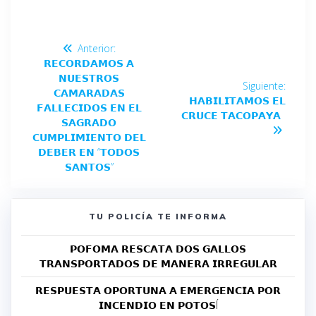
Anterior:
𝗥𝗘𝗖𝗢𝗥𝗗𝗔𝗠𝗢𝗦 𝗔
𝗡𝗨𝗘𝗦𝗧𝗥𝗢𝗦
Siguiente:
𝗖𝗔𝗠𝗔𝗥𝗔𝗗𝗔𝗦
𝗛𝗔𝗕𝗜𝗟𝗜𝗧𝗔𝗠𝗢𝗦 𝗘𝗟
𝗙𝗔𝗟𝗟𝗘𝗖𝗜𝗗𝗢𝗦 𝗘𝗡 𝗘𝗟
𝗖𝗥𝗨𝗖𝗘 𝗧𝗔𝗖𝗢𝗣𝗔𝗬𝗔
𝗦𝗔𝗚𝗥𝗔𝗗𝗢
𝗖𝗨𝗠𝗣𝗟𝗜𝗠𝗜𝗘𝗡𝗧𝗢 𝗗𝗘𝗟
𝗗𝗘𝗕𝗘𝗥 𝗘𝗡 “𝗧𝗢𝗗𝗢𝗦
𝗦𝗔𝗡𝗧𝗢𝗦”
TU POLICÍA TE INFORMA
𝗣𝗢𝗙𝗢𝗠𝗔 𝗥𝗘𝗦𝗖𝗔𝗧𝗔 𝗗𝗢𝗦 𝗚𝗔𝗟𝗟𝗢𝗦
𝗧𝗥𝗔𝗡𝗦𝗣𝗢𝗥𝗧𝗔𝗗𝗢𝗦 𝗗𝗘 𝗠𝗔𝗡𝗘𝗥𝗔 𝗜𝗥𝗥𝗘𝗚𝗨𝗟𝗔𝗥
𝗥𝗘𝗦𝗣𝗨𝗘𝗦𝗧𝗔 𝗢𝗣𝗢𝗥𝗧𝗨𝗡𝗔 𝗔 𝗘𝗠𝗘𝗥𝗚𝗘𝗡𝗖𝗜𝗔 𝗣𝗢𝗥
𝗜𝗡𝗖𝗘𝗡𝗗𝗜𝗢 𝗘𝗡 𝗣𝗢𝗧𝗢𝗦Í