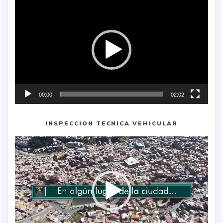
de
vídeo
00:00
02:02
INSPECCION TECNICA VEHICULAR
Reproductor
de
vídeo