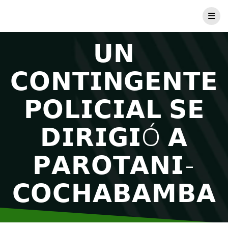
𝗨𝗡
𝗖𝗢𝗡𝗧𝗜𝗡𝗚𝗘𝗡𝗧𝗘
𝗣𝗢𝗟𝗜𝗖𝗜𝗔𝗟 𝗦𝗘
𝗗𝗜𝗥𝗜𝗚𝗜Ó 𝗔
𝗣𝗔𝗥𝗢𝗧𝗔𝗡𝗜-
𝗖𝗢𝗖𝗛𝗔𝗕𝗔𝗠𝗕𝗔