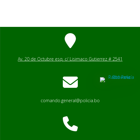
Av. 20 de Octubre esq. c/ Lisimaco Gutierrez # 2541
comando.general@policia.bo