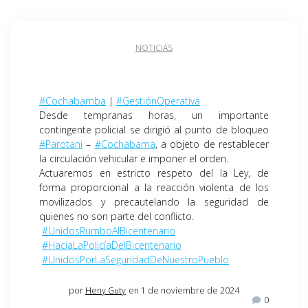
NOTICIAS
#Cochabamba
|
#GestiónOperativa
Desde tempranas horas, un importante
contingente policial se dirigió al punto de bloqueo
#Parotani
–
#Cochabama
, a objeto de restablecer
la circulación vehicular e imponer el orden.
Actuaremos en estricto respeto del la Ley, de
forma proporcional a la reacción violenta de los
movilizados y precautelando la seguridad de
quienes no son parte del conflicto.
#UnidosRumboAlBicentenario
#HaciaLaPolicíaDelBicentenario
#UnidosPorLaSeguridadDeNuestroPueblo
por
Heny Guty
en 1 de noviembre de 2024
0