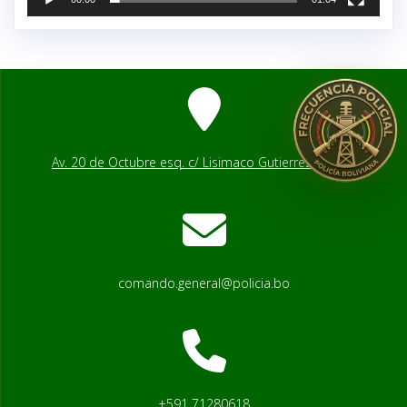
Av. 20 de Octubre esq. c/ Lisimaco Gutierrez # 2541
comando.general@policia.bo
+591 71280618