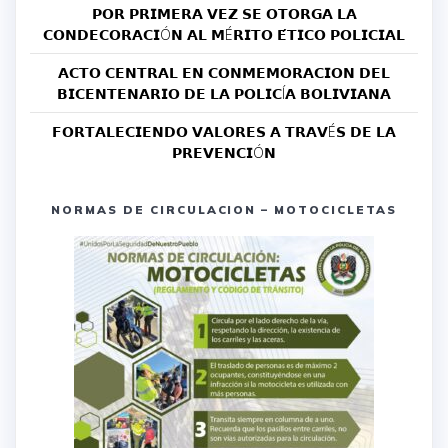
𝗣𝗢𝗥 𝗣𝗥𝗜𝗠𝗘𝗥𝗔 𝗩𝗘𝗭 𝗦𝗘 𝗢𝗧𝗢𝗥𝗚𝗔 𝗟𝗔
𝗖𝗢𝗡𝗗𝗘𝗖𝗢𝗥𝗔𝗖𝗜Ó𝗡 𝗔𝗟 𝗠É𝗥𝗜𝗧𝗢 𝗘́𝗧𝗜𝗖𝗢 𝗣𝗢𝗟𝗜𝗖𝗜𝗔𝗟
𝗔𝗖𝗧𝗢 𝗖𝗘𝗡𝗧𝗥𝗔𝗟 𝗘𝗡 𝗖𝗢𝗡𝗠𝗘𝗠𝗢𝗥𝗔𝗖𝗜𝗢𝗡 𝗗𝗘𝗟
𝗕𝗜𝗖𝗘𝗡𝗧𝗘𝗡𝗔𝗥𝗜𝗢 𝗗𝗘 𝗟𝗔 𝗣𝗢𝗟𝗜𝗖Í𝗔 𝗕𝗢𝗟𝗜𝗩𝗜𝗔𝗡𝗔
𝗙𝗢𝗥𝗧𝗔𝗟𝗘𝗖𝗜𝗘𝗡𝗗𝗢 𝗩𝗔𝗟𝗢𝗥𝗘𝗦 𝗔 𝗧𝗥𝗔𝗩É𝗦 𝗗𝗘 𝗟𝗔
𝗣𝗥𝗘𝗩𝗘𝗡𝗖𝗜Ó𝗡
NORMAS DE CIRCULACION – MOTOCICLETAS