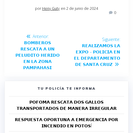
por
Heny Guty
en 2 de junio de 2024
0
Anterior:
Siguiente:
𝗕𝗢𝗠𝗕𝗘𝗥𝗢𝗦
𝗥𝗘𝗔𝗟𝗜𝗭𝗔𝗠𝗢𝗦 𝗟𝗔
𝗥𝗘𝗦𝗖𝗔𝗧𝗔 𝗔 𝗨𝗡
𝗘𝗫𝗣𝗢 – 𝗣𝗢𝗟𝗜𝗖𝗜𝗔 𝗘𝗡
𝗣𝗘𝗟𝗨𝗗𝗜𝗧𝗢 𝗛𝗘𝗥𝗜𝗗𝗢
𝗘𝗟 𝗗𝗘𝗣𝗔𝗥𝗧𝗔𝗠𝗘𝗡𝗧𝗢
𝗘𝗡 𝗟𝗔 𝗭𝗢𝗡𝗔
𝗗𝗘 𝗦𝗔𝗡𝗧𝗔 𝗖𝗥𝗨𝗭
𝗣𝗔𝗠𝗣𝗔𝗛𝗔𝗦𝗜
TU POLICÍA TE INFORMA
𝗣𝗢𝗙𝗢𝗠𝗔 𝗥𝗘𝗦𝗖𝗔𝗧𝗔 𝗗𝗢𝗦 𝗚𝗔𝗟𝗟𝗢𝗦
𝗧𝗥𝗔𝗡𝗦𝗣𝗢𝗥𝗧𝗔𝗗𝗢𝗦 𝗗𝗘 𝗠𝗔𝗡𝗘𝗥𝗔 𝗜𝗥𝗥𝗘𝗚𝗨𝗟𝗔𝗥
𝗥𝗘𝗦𝗣𝗨𝗘𝗦𝗧𝗔 𝗢𝗣𝗢𝗥𝗧𝗨𝗡𝗔 𝗔 𝗘𝗠𝗘𝗥𝗚𝗘𝗡𝗖𝗜𝗔 𝗣𝗢𝗥
𝗜𝗡𝗖𝗘𝗡𝗗𝗜𝗢 𝗘𝗡 𝗣𝗢𝗧𝗢𝗦Í