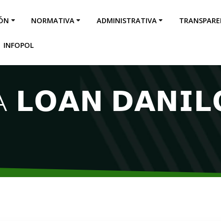
IÓN
NORMATIVA
ADMINISTRATIVA
TRANSPARE
INFOPOL
𝗔𝗡 𝗗𝗔𝗡𝗜𝗟