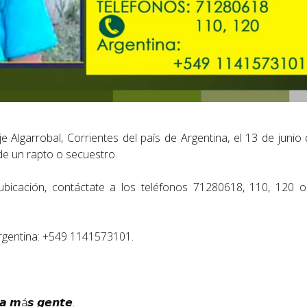
 Algarrobal, Corrientes del país de Argentina, el 13 de junio
de un rapto o secuestro.
 ubicación, contáctate a los teléfonos 71280618, 110, 120 
rgentina: +549 1141573101.
 𝙖 𝙢á𝙨 𝙜𝙚𝙣𝙩𝙚.