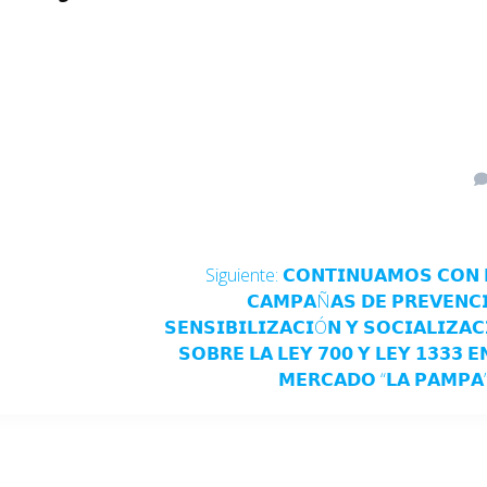
Siguiente:
𝗖𝗢𝗡𝗧𝗜𝗡𝗨𝗔𝗠𝗢𝗦 𝗖𝗢𝗡 
𝗖𝗔𝗠𝗣𝗔Ñ𝗔𝗦 𝗗𝗘 𝗣𝗥𝗘𝗩𝗘𝗡𝗖
𝗦𝗘𝗡𝗦𝗜𝗕𝗜𝗟𝗜𝗭𝗔𝗖𝗜Ó𝗡 𝗬 𝗦𝗢𝗖𝗜𝗔𝗟𝗜𝗭𝗔
𝗦𝗢𝗕𝗥𝗘 𝗟𝗔 𝗟𝗘𝗬 𝟳𝟬𝟬 𝗬 𝗟𝗘𝗬 𝟭𝟯𝟯𝟯 𝗘
𝗠𝗘𝗥𝗖𝗔𝗗𝗢 “𝗟𝗔 𝗣𝗔𝗠𝗣𝗔