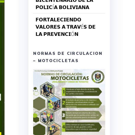
𝗕𝗜𝗖𝗘𝗡𝗧𝗘𝗡𝗔𝗥𝗜𝗢 𝗗𝗘 𝗟𝗔
𝗣𝗢𝗟𝗜𝗖Í𝗔 𝗕𝗢𝗟𝗜𝗩𝗜𝗔𝗡𝗔
𝗙𝗢𝗥𝗧𝗔𝗟𝗘𝗖𝗜𝗘𝗡𝗗𝗢
𝗩𝗔𝗟𝗢𝗥𝗘𝗦 𝗔 𝗧𝗥𝗔𝗩É𝗦 𝗗𝗘
𝗟𝗔 𝗣𝗥𝗘𝗩𝗘𝗡𝗖𝗜Ó𝗡
NORMAS DE CIRCULACION
– MOTOCICLETAS