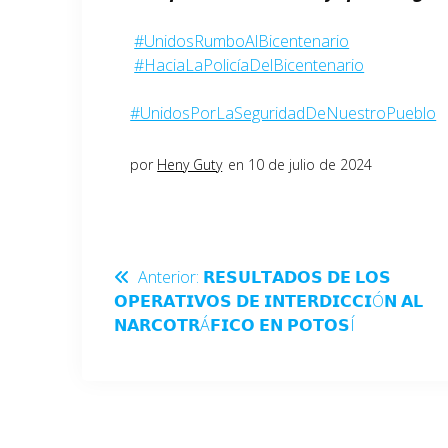
#UnidosRumboAlBicentenario
#HaciaLaPolicíaDelBicentenario
#UnidosPorLaSeguridadDeNuestroPueblo
por
Heny Guty
en 10 de julio de 2024
Anterior:
𝗥𝗘𝗦𝗨𝗟𝗧𝗔𝗗𝗢𝗦 𝗗𝗘 𝗟𝗢𝗦
𝗢𝗣𝗘𝗥𝗔𝗧𝗜𝗩𝗢𝗦 𝗗𝗘 𝗜𝗡𝗧𝗘𝗥𝗗𝗜𝗖𝗖𝗜Ó𝗡 𝗔𝗟
𝗡𝗔𝗥𝗖𝗢𝗧𝗥Á𝗙𝗜𝗖𝗢 𝗘𝗡 𝗣𝗢𝗧𝗢𝗦Í