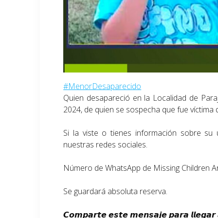
#MenorDesaparecido
Quien desapareció en la Localidad de Paraje
2024,​ de quien se sospecha que fue víctima 
Si la viste o tienes información sobre su
nuestras redes sociales.
Número de WhatsApp de Missing Children A
Se guardará absoluta reserva.
𝘾𝙤𝙢𝙥𝙖𝙧𝙩𝙚 𝙚𝙨𝙩𝙚 𝙢𝙚𝙣𝙨𝙖𝙟𝙚 𝙥𝙖𝙧𝙖 𝙡𝙡𝙚𝙜𝙖