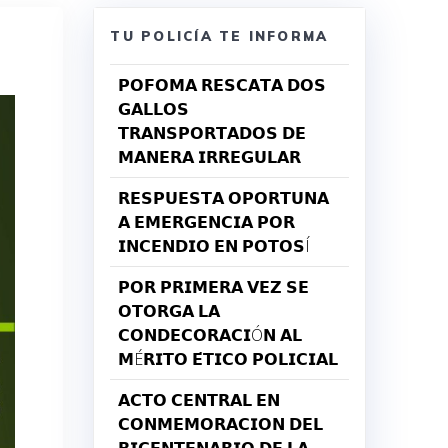
TU POLICÍA TE INFORMA
𝗣𝗢𝗙𝗢𝗠𝗔 𝗥𝗘𝗦𝗖𝗔𝗧𝗔 𝗗𝗢𝗦
𝗚𝗔𝗟𝗟𝗢𝗦
𝗧𝗥𝗔𝗡𝗦𝗣𝗢𝗥𝗧𝗔𝗗𝗢𝗦 𝗗𝗘
𝗠𝗔𝗡𝗘𝗥𝗔 𝗜𝗥𝗥𝗘𝗚𝗨𝗟𝗔𝗥
𝗥𝗘𝗦𝗣𝗨𝗘𝗦𝗧𝗔 𝗢𝗣𝗢𝗥𝗧𝗨𝗡𝗔
𝗔 𝗘𝗠𝗘𝗥𝗚𝗘𝗡𝗖𝗜𝗔 𝗣𝗢𝗥
𝗜𝗡𝗖𝗘𝗡𝗗𝗜𝗢 𝗘𝗡 𝗣𝗢𝗧𝗢𝗦Í
𝗣𝗢𝗥 𝗣𝗥𝗜𝗠𝗘𝗥𝗔 𝗩𝗘𝗭 𝗦𝗘
𝗢𝗧𝗢𝗥𝗚𝗔 𝗟𝗔
𝗖𝗢𝗡𝗗𝗘𝗖𝗢𝗥𝗔𝗖𝗜Ó𝗡 𝗔𝗟
𝗠É𝗥𝗜𝗧𝗢 𝗘́𝗧𝗜𝗖𝗢 𝗣𝗢𝗟𝗜𝗖𝗜𝗔𝗟
𝗔𝗖𝗧𝗢 𝗖𝗘𝗡𝗧𝗥𝗔𝗟 𝗘𝗡
𝗖𝗢𝗡𝗠𝗘𝗠𝗢𝗥𝗔𝗖𝗜𝗢𝗡 𝗗𝗘𝗟