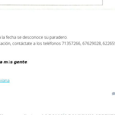
a la fecha se desconoce su paradero.
bicación, contáctate a los teléfonos 71357266, 67629028, 6226
 𝙖 𝙢á𝙨 𝙜𝙚𝙣𝙩𝙚.
viana