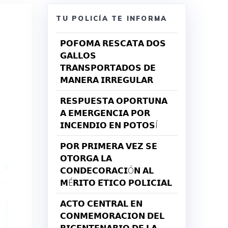
TU POLICÍA TE INFORMA
𝗣𝗢𝗙𝗢𝗠𝗔 𝗥𝗘𝗦𝗖𝗔𝗧𝗔 𝗗𝗢𝗦
𝗚𝗔𝗟𝗟𝗢𝗦
𝗧𝗥𝗔𝗡𝗦𝗣𝗢𝗥𝗧𝗔𝗗𝗢𝗦 𝗗𝗘
𝗠𝗔𝗡𝗘𝗥𝗔 𝗜𝗥𝗥𝗘𝗚𝗨𝗟𝗔𝗥
𝗥𝗘𝗦𝗣𝗨𝗘𝗦𝗧𝗔 𝗢𝗣𝗢𝗥𝗧𝗨𝗡𝗔
𝗔 𝗘𝗠𝗘𝗥𝗚𝗘𝗡𝗖𝗜𝗔 𝗣𝗢𝗥
𝗜𝗡𝗖𝗘𝗡𝗗𝗜𝗢 𝗘𝗡 𝗣𝗢𝗧𝗢𝗦Í
𝗣𝗢𝗥 𝗣𝗥𝗜𝗠𝗘𝗥𝗔 𝗩𝗘𝗭 𝗦𝗘
𝗢𝗧𝗢𝗥𝗚𝗔 𝗟𝗔
𝗖𝗢𝗡𝗗𝗘𝗖𝗢𝗥𝗔𝗖𝗜Ó𝗡 𝗔𝗟
𝗠É𝗥𝗜𝗧𝗢 𝗘́𝗧𝗜𝗖𝗢 𝗣𝗢𝗟𝗜𝗖𝗜𝗔𝗟
𝗔𝗖𝗧𝗢 𝗖𝗘𝗡𝗧𝗥𝗔𝗟 𝗘𝗡
𝗖𝗢𝗡𝗠𝗘𝗠𝗢𝗥𝗔𝗖𝗜𝗢𝗡 𝗗𝗘𝗟