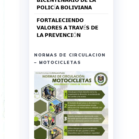
𝗕𝗜𝗖𝗘𝗡𝗧𝗘𝗡𝗔𝗥𝗜𝗢 𝗗𝗘 𝗟𝗔
𝗣𝗢𝗟𝗜𝗖Í𝗔 𝗕𝗢𝗟𝗜𝗩𝗜𝗔𝗡𝗔
𝗙𝗢𝗥𝗧𝗔𝗟𝗘𝗖𝗜𝗘𝗡𝗗𝗢
𝗩𝗔𝗟𝗢𝗥𝗘𝗦 𝗔 𝗧𝗥𝗔𝗩É𝗦 𝗗𝗘
𝗟𝗔 𝗣𝗥𝗘𝗩𝗘𝗡𝗖𝗜Ó𝗡
NORMAS DE CIRCULACION
– MOTOCICLETAS