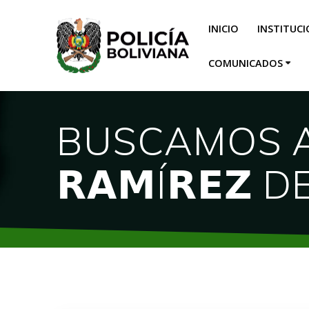
INICIO
INSTITUC
COMUNICADOS
BUSCAMOS A 𝗟
𝗥𝗔𝗠Í𝗥𝗘𝗭