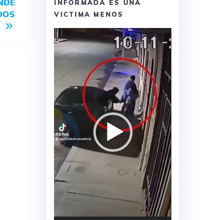
𝗡𝗗𝗘
INFORMADA ES UNA
𝗗𝗢𝗦
VICTIMA MENOS
Í
Reproductor
de
vídeo