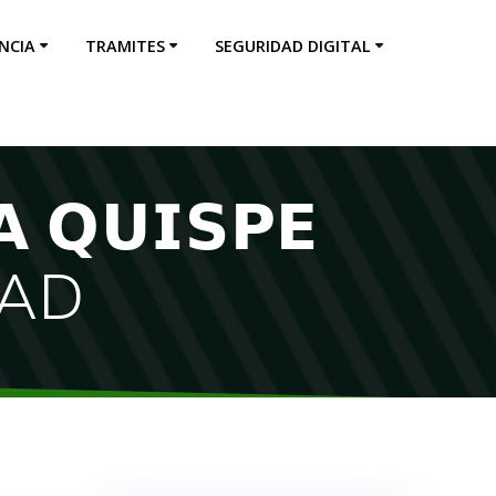
NCIA
TRAMITES
SEGURIDAD DIGITAL
𝗤𝗨𝗜𝗦𝗣𝗘
DAD