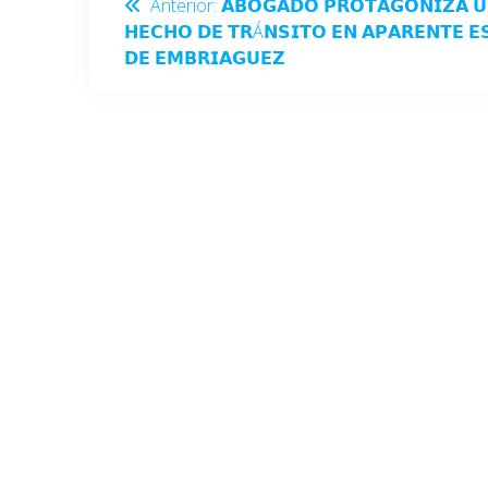
Anterior:
𝗔𝗕𝗢𝗚𝗔𝗗𝗢 𝗣𝗥𝗢𝗧𝗔𝗚𝗢𝗡𝗜𝗭𝗔 𝗨
𝗛𝗘𝗖𝗛𝗢 𝗗𝗘 𝗧𝗥Á𝗡𝗦𝗜𝗧𝗢 𝗘𝗡 𝗔𝗣𝗔𝗥𝗘𝗡𝗧𝗘 𝗘
𝗗𝗘 𝗘𝗠𝗕𝗥𝗜𝗔𝗚𝗨𝗘𝗭