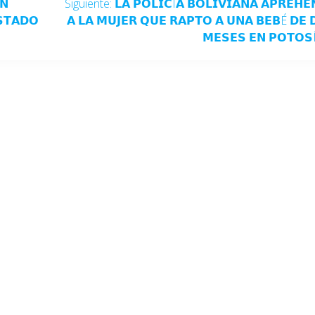
𝗡
Siguiente:
𝗟𝗔 𝗣𝗢𝗟𝗜𝗖Í𝗔 𝗕𝗢𝗟𝗜𝗩𝗜𝗔𝗡𝗔 𝗔𝗣𝗥𝗘𝗛𝗘
𝗦𝗧𝗔𝗗𝗢
𝗔 𝗟𝗔 𝗠𝗨𝗝𝗘𝗥 𝗤𝗨𝗘 𝗥𝗔𝗣𝗧𝗢 𝗔 𝗨𝗡𝗔 𝗕𝗘𝗕É 𝗗𝗘 
𝗠𝗘𝗦𝗘𝗦 𝗘𝗡 𝗣𝗢𝗧𝗢𝗦