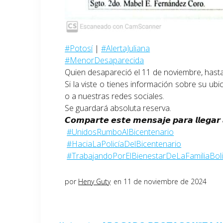
#Potosí
|
#AlertaJuliana
#MenorDesaparecida
Quien desapareció el 11 de noviembre, hast
Si la viste o tienes información sobre su u
o a nuestras redes sociales.
Se guardará absoluta reserva.
𝘾𝙤𝙢𝙥𝙖𝙧𝙩𝙚 𝙚𝙨𝙩𝙚 𝙢𝙚𝙣𝙨𝙖𝙟𝙚 𝙥𝙖𝙧𝙖 𝙡𝙡𝙚𝙜𝙖
#UnidosRumboAlBicentenario
#HaciaLaPolicíaDelBicentenario
#TrabajandoPorElBienestarDeLaFamiliaBoli
por
Heny Guty
en 11 de noviembre de 2024