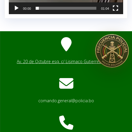
00:00
01:04
Av. 20 de Octubre esq. c/ Lisimaco Gutierrez # 2541
comando.general@policia.bo