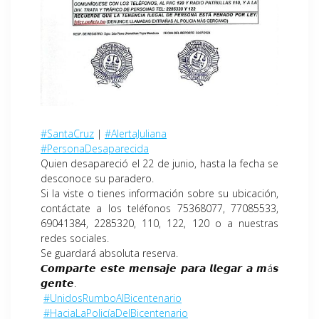
#SantaCruz
|
#AlertaJuliana
#PersonaDesaparecida
Quien desapareció el 22 de junio, hasta la fecha se
desconoce su paradero.
Si la viste o tienes información sobre su ubicación,
contáctate a los teléfonos 75368077, 77085533,
69041384, 2285320, 110, 122, 120 o a nuestras
redes sociales.
Se guardará absoluta reserva.
𝘾𝙤𝙢𝙥𝙖𝙧𝙩𝙚 𝙚𝙨𝙩𝙚 𝙢𝙚𝙣𝙨𝙖𝙟𝙚 𝙥𝙖𝙧𝙖 𝙡𝙡𝙚𝙜𝙖𝙧 𝙖 𝙢á𝙨
𝙜𝙚𝙣𝙩𝙚.
#UnidosRumboAlBicentenario
#HaciaLaPolicíaDelBicentenario