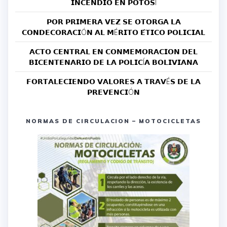
𝗜𝗡𝗖𝗘𝗡𝗗𝗜𝗢 𝗘𝗡 𝗣𝗢𝗧𝗢𝗦Í
𝗣𝗢𝗥 𝗣𝗥𝗜𝗠𝗘𝗥𝗔 𝗩𝗘𝗭 𝗦𝗘 𝗢𝗧𝗢𝗥𝗚𝗔 𝗟𝗔
𝗖𝗢𝗡𝗗𝗘𝗖𝗢𝗥𝗔𝗖𝗜Ó𝗡 𝗔𝗟 𝗠É𝗥𝗜𝗧𝗢 𝗘́𝗧𝗜𝗖𝗢 𝗣𝗢𝗟𝗜𝗖𝗜𝗔𝗟
𝗔𝗖𝗧𝗢 𝗖𝗘𝗡𝗧𝗥𝗔𝗟 𝗘𝗡 𝗖𝗢𝗡𝗠𝗘𝗠𝗢𝗥𝗔𝗖𝗜𝗢𝗡 𝗗𝗘𝗟
𝗕𝗜𝗖𝗘𝗡𝗧𝗘𝗡𝗔𝗥𝗜𝗢 𝗗𝗘 𝗟𝗔 𝗣𝗢𝗟𝗜𝗖Í𝗔 𝗕𝗢𝗟𝗜𝗩𝗜𝗔𝗡𝗔
𝗙𝗢𝗥𝗧𝗔𝗟𝗘𝗖𝗜𝗘𝗡𝗗𝗢 𝗩𝗔𝗟𝗢𝗥𝗘𝗦 𝗔 𝗧𝗥𝗔𝗩É𝗦 𝗗𝗘 𝗟𝗔
𝗣𝗥𝗘𝗩𝗘𝗡𝗖𝗜Ó𝗡
NORMAS DE CIRCULACION – MOTOCICLETAS