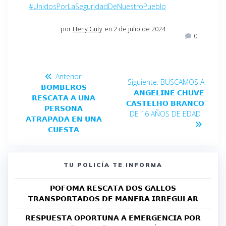
#UnidosPorLaSeguridadDeNuestroPueblo
por
Heny Guty
en 2 de julio de 2024
0
Anterior:
Siguiente:
BUSCAMOS A
𝗕𝗢𝗠𝗕𝗘𝗥𝗢𝗦
𝗔𝗡𝗚𝗘𝗟𝗜𝗡𝗘 𝗖𝗛𝗨𝗩𝗘
𝗥𝗘𝗦𝗖𝗔𝗧𝗔 𝗔 𝗨𝗡𝗔
𝗖𝗔𝗦𝗧𝗘𝗟𝗛𝗢 𝗕𝗥𝗔𝗡𝗖𝗢
𝗣𝗘𝗥𝗦𝗢𝗡𝗔
DE 16 AÑOS DE EDAD
𝗔𝗧𝗥𝗔𝗣𝗔𝗗𝗔 𝗘𝗡 𝗨𝗡𝗔
𝗖𝗨𝗘𝗦𝗧𝗔
TU POLICÍA TE INFORMA
𝗣𝗢𝗙𝗢𝗠𝗔 𝗥𝗘𝗦𝗖𝗔𝗧𝗔 𝗗𝗢𝗦 𝗚𝗔𝗟𝗟𝗢𝗦
𝗧𝗥𝗔𝗡𝗦𝗣𝗢𝗥𝗧𝗔𝗗𝗢𝗦 𝗗𝗘 𝗠𝗔𝗡𝗘𝗥𝗔 𝗜𝗥𝗥𝗘𝗚𝗨𝗟𝗔𝗥
𝗥𝗘𝗦𝗣𝗨𝗘𝗦𝗧𝗔 𝗢𝗣𝗢𝗥𝗧𝗨𝗡𝗔 𝗔 𝗘𝗠𝗘𝗥𝗚𝗘𝗡𝗖𝗜𝗔 𝗣𝗢𝗥