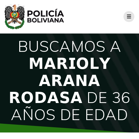
BUSCAMOS A
𝗠𝗔𝗥𝗜𝗢𝗟𝗬
𝗔𝗥𝗔𝗡𝗔
𝗥𝗢𝗗𝗔𝗦𝗔 DE 36
AÑOS DE EDAD