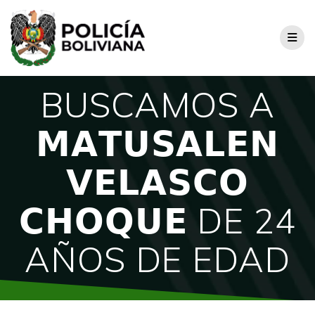
BUSCAMOS A
𝗠𝗔𝗧𝗨𝗦𝗔𝗟𝗘𝗡
𝗩𝗘𝗟𝗔𝗦𝗖𝗢
𝗖𝗛𝗢𝗤𝗨𝗘 DE 24
AÑOS DE EDAD