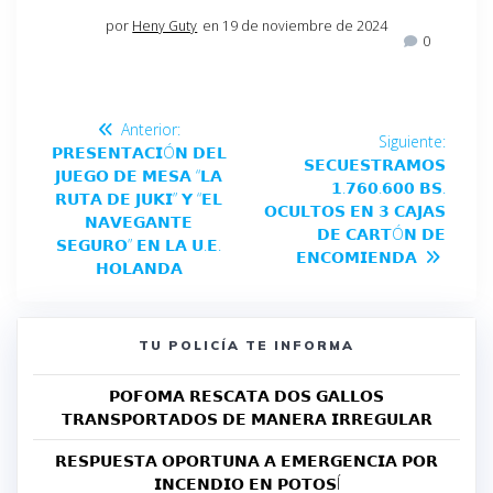
por
Heny Guty
en 19 de noviembre de 2024
0
Anterior:
Siguiente:
𝗣𝗥𝗘𝗦𝗘𝗡𝗧𝗔𝗖𝗜Ó𝗡 𝗗𝗘𝗟
𝗦𝗘𝗖𝗨𝗘𝗦𝗧𝗥𝗔𝗠𝗢𝗦
𝗝𝗨𝗘𝗚𝗢 𝗗𝗘 𝗠𝗘𝗦𝗔 “𝗟𝗔
𝟭.𝟳𝟲𝟬.𝟲𝟬𝟬 𝗕𝗦.
𝗥𝗨𝗧𝗔 𝗗𝗘 𝗝𝗨𝗞𝗜” 𝗬 “𝗘𝗟
𝗢𝗖𝗨𝗟𝗧𝗢𝗦 𝗘𝗡 𝟯 𝗖𝗔𝗝𝗔𝗦
𝗡𝗔𝗩𝗘𝗚𝗔𝗡𝗧𝗘
𝗗𝗘 𝗖𝗔𝗥𝗧Ó𝗡 𝗗𝗘
𝗦𝗘𝗚𝗨𝗥𝗢” 𝗘𝗡 𝗟𝗔 𝗨.𝗘.
𝗘𝗡𝗖𝗢𝗠𝗜𝗘𝗡𝗗𝗔
𝗛𝗢𝗟𝗔𝗡𝗗𝗔
TU POLICÍA TE INFORMA
𝗣𝗢𝗙𝗢𝗠𝗔 𝗥𝗘𝗦𝗖𝗔𝗧𝗔 𝗗𝗢𝗦 𝗚𝗔𝗟𝗟𝗢𝗦
𝗧𝗥𝗔𝗡𝗦𝗣𝗢𝗥𝗧𝗔𝗗𝗢𝗦 𝗗𝗘 𝗠𝗔𝗡𝗘𝗥𝗔 𝗜𝗥𝗥𝗘𝗚𝗨𝗟𝗔𝗥
𝗥𝗘𝗦𝗣𝗨𝗘𝗦𝗧𝗔 𝗢𝗣𝗢𝗥𝗧𝗨𝗡𝗔 𝗔 𝗘𝗠𝗘𝗥𝗚𝗘𝗡𝗖𝗜𝗔 𝗣𝗢𝗥
𝗜𝗡𝗖𝗘𝗡𝗗𝗜𝗢 𝗘𝗡 𝗣𝗢𝗧𝗢𝗦Í