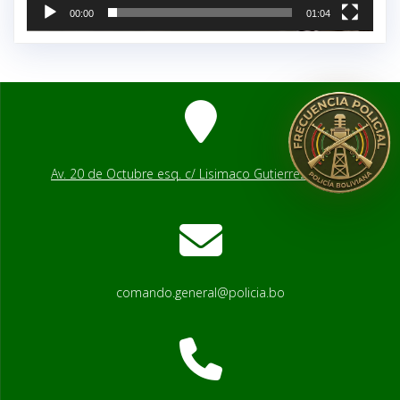
00:00
01:04
Av. 20 de Octubre esq. c/ Lisimaco Gutierrez # 2541
comando.general@policia.bo