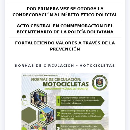
𝗣𝗢𝗥 𝗣𝗥𝗜𝗠𝗘𝗥𝗔 𝗩𝗘𝗭 𝗦𝗘 𝗢𝗧𝗢𝗥𝗚𝗔 𝗟𝗔
𝗖𝗢𝗡𝗗𝗘𝗖𝗢𝗥𝗔𝗖𝗜Ó𝗡 𝗔𝗟 𝗠É𝗥𝗜𝗧𝗢 𝗘́𝗧𝗜𝗖𝗢 𝗣𝗢𝗟𝗜𝗖𝗜𝗔𝗟
𝗔𝗖𝗧𝗢 𝗖𝗘𝗡𝗧𝗥𝗔𝗟 𝗘𝗡 𝗖𝗢𝗡𝗠𝗘𝗠𝗢𝗥𝗔𝗖𝗜𝗢𝗡 𝗗𝗘𝗟
𝗕𝗜𝗖𝗘𝗡𝗧𝗘𝗡𝗔𝗥𝗜𝗢 𝗗𝗘 𝗟𝗔 𝗣𝗢𝗟𝗜𝗖Í𝗔 𝗕𝗢𝗟𝗜𝗩𝗜𝗔𝗡𝗔
𝗙𝗢𝗥𝗧𝗔𝗟𝗘𝗖𝗜𝗘𝗡𝗗𝗢 𝗩𝗔𝗟𝗢𝗥𝗘𝗦 𝗔 𝗧𝗥𝗔𝗩É𝗦 𝗗𝗘 𝗟𝗔
𝗣𝗥𝗘𝗩𝗘𝗡𝗖𝗜Ó𝗡
NORMAS DE CIRCULACION – MOTOCICLETAS