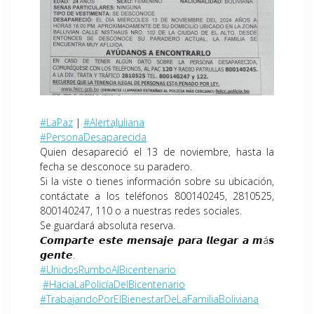
#LaPaz
|
#AlertaJuliana
#PersonaDesaparecida
Quien desapareció el 13 de noviembre, hasta la
fecha se desconoce su paradero.
Si la viste o tienes información sobre su ubicación,
contáctate a los teléfonos 800140245, 2810525,
800140247, 110 o a nuestras redes sociales.
Se guardará absoluta reserva.
𝘾𝙤𝙢𝙥𝙖𝙧𝙩𝙚 𝙚𝙨𝙩𝙚 𝙢𝙚𝙣𝙨𝙖𝙟𝙚 𝙥𝙖𝙧𝙖 𝙡𝙡𝙚𝙜𝙖𝙧 𝙖 𝙢á𝙨
𝙜𝙚𝙣𝙩𝙚.
#UnidosRumboAlBicentenario
#HaciaLaPolicíaDelBicentenario
#TrabajandoPorElBienestarDeLaFamiliaBoliviana