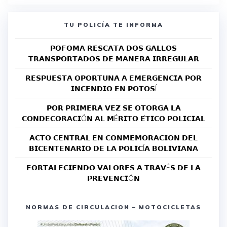
TU POLICÍA TE INFORMA
𝗣𝗢𝗙𝗢𝗠𝗔 𝗥𝗘𝗦𝗖𝗔𝗧𝗔 𝗗𝗢𝗦 𝗚𝗔𝗟𝗟𝗢𝗦
𝗧𝗥𝗔𝗡𝗦𝗣𝗢𝗥𝗧𝗔𝗗𝗢𝗦 𝗗𝗘 𝗠𝗔𝗡𝗘𝗥𝗔 𝗜𝗥𝗥𝗘𝗚𝗨𝗟𝗔𝗥
𝗥𝗘𝗦𝗣𝗨𝗘𝗦𝗧𝗔 𝗢𝗣𝗢𝗥𝗧𝗨𝗡𝗔 𝗔 𝗘𝗠𝗘𝗥𝗚𝗘𝗡𝗖𝗜𝗔 𝗣𝗢𝗥
𝗜𝗡𝗖𝗘𝗡𝗗𝗜𝗢 𝗘𝗡 𝗣𝗢𝗧𝗢𝗦Í
𝗣𝗢𝗥 𝗣𝗥𝗜𝗠𝗘𝗥𝗔 𝗩𝗘𝗭 𝗦𝗘 𝗢𝗧𝗢𝗥𝗚𝗔 𝗟𝗔
𝗖𝗢𝗡𝗗𝗘𝗖𝗢𝗥𝗔𝗖𝗜Ó𝗡 𝗔𝗟 𝗠É𝗥𝗜𝗧𝗢 𝗘́𝗧𝗜𝗖𝗢 𝗣𝗢𝗟𝗜𝗖𝗜𝗔𝗟
𝗔𝗖𝗧𝗢 𝗖𝗘𝗡𝗧𝗥𝗔𝗟 𝗘𝗡 𝗖𝗢𝗡𝗠𝗘𝗠𝗢𝗥𝗔𝗖𝗜𝗢𝗡 𝗗𝗘𝗟
𝗕𝗜𝗖𝗘𝗡𝗧𝗘𝗡𝗔𝗥𝗜𝗢 𝗗𝗘 𝗟𝗔 𝗣𝗢𝗟𝗜𝗖Í𝗔 𝗕𝗢𝗟𝗜𝗩𝗜𝗔𝗡𝗔
𝗙𝗢𝗥𝗧𝗔𝗟𝗘𝗖𝗜𝗘𝗡𝗗𝗢 𝗩𝗔𝗟𝗢𝗥𝗘𝗦 𝗔 𝗧𝗥𝗔𝗩É𝗦 𝗗𝗘 𝗟𝗔
𝗣𝗥𝗘𝗩𝗘𝗡𝗖𝗜Ó𝗡
NORMAS DE CIRCULACION – MOTOCICLETAS