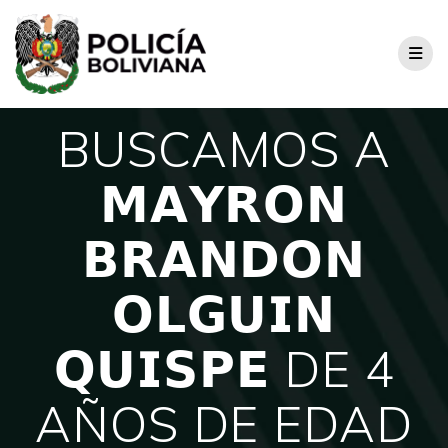
BUSCAMOS A
𝗠𝗔𝗬𝗥𝗢𝗡
𝗕𝗥𝗔𝗡𝗗𝗢𝗡
𝗢𝗟𝗚𝗨𝗜𝗡
𝗤𝗨𝗜𝗦𝗣𝗘 DE 4
AÑOS DE EDAD