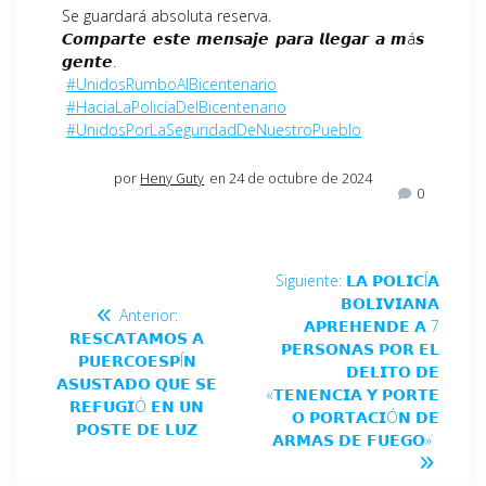
Se guardará absoluta reserva.
𝘾𝙤𝙢𝙥𝙖𝙧𝙩𝙚 𝙚𝙨𝙩𝙚 𝙢𝙚𝙣𝙨𝙖𝙟𝙚 𝙥𝙖𝙧𝙖 𝙡𝙡𝙚𝙜𝙖𝙧 𝙖 𝙢á𝙨
𝙜𝙚𝙣𝙩𝙚.
#UnidosRumboAlBicentenario
#HaciaLaPolicíaDelBicentenario
#UnidosPorLaSeguridadDeNuestroPueblo
por
Heny Guty
en 24 de octubre de 2024
0
Siguiente:
𝗟𝗔 𝗣𝗢𝗟𝗜𝗖Í𝗔
𝗕𝗢𝗟𝗜𝗩𝗜𝗔𝗡𝗔
Anterior:
𝗔𝗣𝗥𝗘𝗛𝗘𝗡𝗗𝗘 𝗔 7
𝗥𝗘𝗦𝗖𝗔𝗧𝗔𝗠𝗢𝗦 𝗔
𝗣𝗘𝗥𝗦𝗢𝗡𝗔𝗦 𝗣𝗢𝗥 𝗘𝗟
𝗣𝗨𝗘𝗥𝗖𝗢𝗘𝗦𝗣Í𝗡
𝗗𝗘𝗟𝗜𝗧𝗢 𝗗𝗘
𝗔𝗦𝗨𝗦𝗧𝗔𝗗𝗢 𝗤𝗨𝗘 𝗦𝗘
«𝗧𝗘𝗡𝗘𝗡𝗖𝗜𝗔 𝗬 𝗣𝗢𝗥𝗧𝗘
𝗥𝗘𝗙𝗨𝗚𝗜Ó 𝗘𝗡 𝗨𝗡
𝗢 𝗣𝗢𝗥𝗧𝗔𝗖𝗜Ó𝗡 𝗗𝗘
𝗣𝗢𝗦𝗧𝗘 𝗗𝗘 𝗟𝗨𝗭
𝗔𝗥𝗠𝗔𝗦 𝗗𝗘 𝗙𝗨𝗘𝗚𝗢»