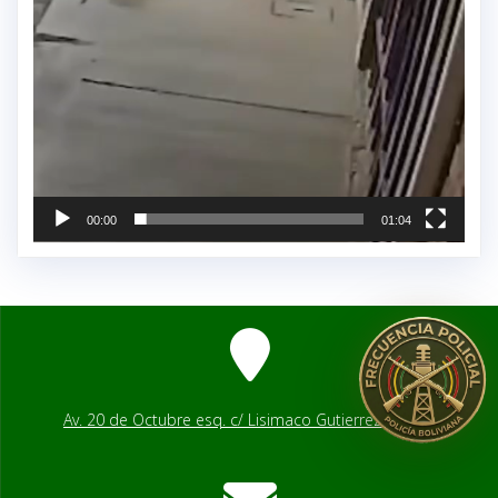
00:00
01:04
Av. 20 de Octubre esq. c/ Lisimaco Gutierrez # 2541