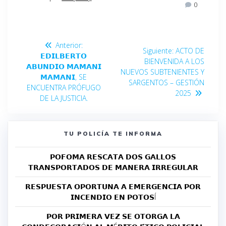
0
Anterior:
Siguiente:
ACTO DE
𝗘𝗗𝗜𝗟𝗕𝗘𝗥𝗧𝗢
BIENVENIDA A LOS
𝗔𝗕𝗨𝗡𝗗𝗜𝗢 𝗠𝗔𝗠𝗔𝗡𝗜
NUEVOS SUBTENIENTES Y
𝗠𝗔𝗠𝗔𝗡𝗜, SE
SARGENTOS – GESTIÓN
ENCUENTRA PRÓFUGO
2025
DE LA JUSTICIA.
TU POLICÍA TE INFORMA
𝗣𝗢𝗙𝗢𝗠𝗔 𝗥𝗘𝗦𝗖𝗔𝗧𝗔 𝗗𝗢𝗦 𝗚𝗔𝗟𝗟𝗢𝗦
𝗧𝗥𝗔𝗡𝗦𝗣𝗢𝗥𝗧𝗔𝗗𝗢𝗦 𝗗𝗘 𝗠𝗔𝗡𝗘𝗥𝗔 𝗜𝗥𝗥𝗘𝗚𝗨𝗟𝗔𝗥
𝗥𝗘𝗦𝗣𝗨𝗘𝗦𝗧𝗔 𝗢𝗣𝗢𝗥𝗧𝗨𝗡𝗔 𝗔 𝗘𝗠𝗘𝗥𝗚𝗘𝗡𝗖𝗜𝗔 𝗣𝗢𝗥
𝗜𝗡𝗖𝗘𝗡𝗗𝗜𝗢 𝗘𝗡 𝗣𝗢𝗧𝗢𝗦Í
𝗣𝗢𝗥 𝗣𝗥𝗜𝗠𝗘𝗥𝗔 𝗩𝗘𝗭 𝗦𝗘 𝗢𝗧𝗢𝗥𝗚𝗔 𝗟𝗔