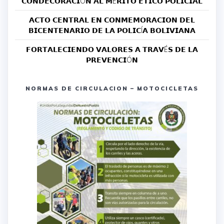
𝗖𝗢𝗡𝗗𝗘𝗖𝗢𝗥𝗔𝗖𝗜Ó𝗡 𝗔𝗟 𝗠É𝗥𝗜𝗧𝗢 𝗘́𝗧𝗜𝗖𝗢 𝗣𝗢𝗟𝗜𝗖𝗜𝗔𝗟
𝗔𝗖𝗧𝗢 𝗖𝗘𝗡𝗧𝗥𝗔𝗟 𝗘𝗡 𝗖𝗢𝗡𝗠𝗘𝗠𝗢𝗥𝗔𝗖𝗜𝗢𝗡 𝗗𝗘𝗟
𝗕𝗜𝗖𝗘𝗡𝗧𝗘𝗡𝗔𝗥𝗜𝗢 𝗗𝗘 𝗟𝗔 𝗣𝗢𝗟𝗜𝗖Í𝗔 𝗕𝗢𝗟𝗜𝗩𝗜𝗔𝗡𝗔
𝗙𝗢𝗥𝗧𝗔𝗟𝗘𝗖𝗜𝗘𝗡𝗗𝗢 𝗩𝗔𝗟𝗢𝗥𝗘𝗦 𝗔 𝗧𝗥𝗔𝗩É𝗦 𝗗𝗘 𝗟𝗔
𝗣𝗥𝗘𝗩𝗘𝗡𝗖𝗜Ó𝗡
NORMAS DE CIRCULACION – MOTOCICLETAS