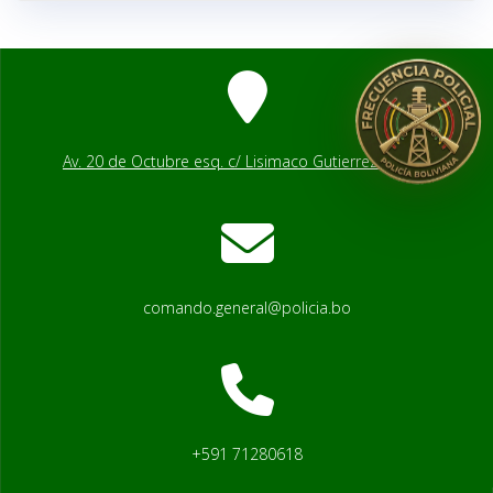
Av. 20 de Octubre esq. c/ Lisimaco Gutierrez # 2541
comando.general@policia.bo
+591 71280618