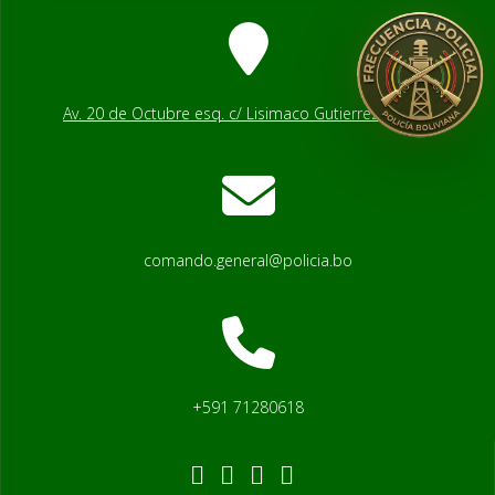
Av. 20 de Octubre esq. c/ Lisimaco Gutierrez # 2541
comando.general@policia.bo
+591 71280618