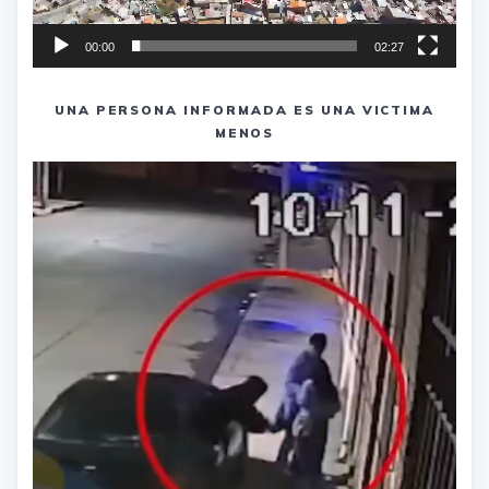
00:00
02:27
UNA PERSONA INFORMADA ES UNA VICTIMA
MENOS
Reproductor
de
vídeo