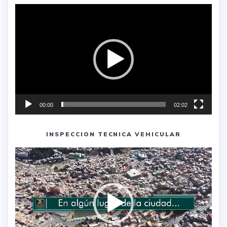
Reproductor
de
vídeo
00:00
02:02
INSPECCION TECNICA VEHICULAR
Reproductor
de
vídeo