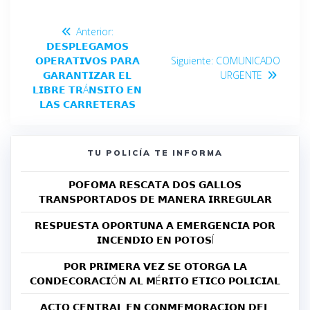
Anterior:
𝗗𝗘𝗦𝗣𝗟𝗘𝗚𝗔𝗠𝗢𝗦
𝗢𝗣𝗘𝗥𝗔𝗧𝗜𝗩𝗢𝗦 𝗣𝗔𝗥𝗔
Siguiente:
COMUNICADO
𝗚𝗔𝗥𝗔𝗡𝗧𝗜𝗭𝗔𝗥 𝗘𝗟
URGENTE
𝗟𝗜𝗕𝗥𝗘 𝗧𝗥Á𝗡𝗦𝗜𝗧𝗢 𝗘𝗡
𝗟𝗔𝗦 𝗖𝗔𝗥𝗥𝗘𝗧𝗘𝗥𝗔𝗦
TU POLICÍA TE INFORMA
𝗣𝗢𝗙𝗢𝗠𝗔 𝗥𝗘𝗦𝗖𝗔𝗧𝗔 𝗗𝗢𝗦 𝗚𝗔𝗟𝗟𝗢𝗦
𝗧𝗥𝗔𝗡𝗦𝗣𝗢𝗥𝗧𝗔𝗗𝗢𝗦 𝗗𝗘 𝗠𝗔𝗡𝗘𝗥𝗔 𝗜𝗥𝗥𝗘𝗚𝗨𝗟𝗔𝗥
𝗥𝗘𝗦𝗣𝗨𝗘𝗦𝗧𝗔 𝗢𝗣𝗢𝗥𝗧𝗨𝗡𝗔 𝗔 𝗘𝗠𝗘𝗥𝗚𝗘𝗡𝗖𝗜𝗔 𝗣𝗢𝗥
𝗜𝗡𝗖𝗘𝗡𝗗𝗜𝗢 𝗘𝗡 𝗣𝗢𝗧𝗢𝗦Í
𝗣𝗢𝗥 𝗣𝗥𝗜𝗠𝗘𝗥𝗔 𝗩𝗘𝗭 𝗦𝗘 𝗢𝗧𝗢𝗥𝗚𝗔 𝗟𝗔
𝗖𝗢𝗡𝗗𝗘𝗖𝗢𝗥𝗔𝗖𝗜Ó𝗡 𝗔𝗟 𝗠É𝗥𝗜𝗧𝗢 𝗘́𝗧𝗜𝗖𝗢 𝗣𝗢𝗟𝗜𝗖𝗜𝗔𝗟
𝗔𝗖𝗧𝗢 𝗖𝗘𝗡𝗧𝗥𝗔𝗟 𝗘𝗡 𝗖𝗢𝗡𝗠𝗘𝗠𝗢𝗥𝗔𝗖𝗜𝗢𝗡 𝗗𝗘𝗟