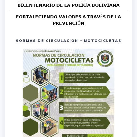
𝗕𝗜𝗖𝗘𝗡𝗧𝗘𝗡𝗔𝗥𝗜𝗢 𝗗𝗘 𝗟𝗔 𝗣𝗢𝗟𝗜𝗖Í𝗔 𝗕𝗢𝗟𝗜𝗩𝗜𝗔𝗡𝗔
𝗙𝗢𝗥𝗧𝗔𝗟𝗘𝗖𝗜𝗘𝗡𝗗𝗢 𝗩𝗔𝗟𝗢𝗥𝗘𝗦 𝗔 𝗧𝗥𝗔𝗩É𝗦 𝗗𝗘 𝗟𝗔
𝗣𝗥𝗘𝗩𝗘𝗡𝗖𝗜Ó𝗡
NORMAS DE CIRCULACION – MOTOCICLETAS