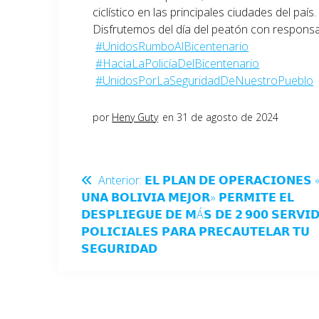
ciclístico en las principales ciudades del país.
Disfrutemos del día del peatón con responsab
#UnidosRumboAlBicentenario
#HaciaLaPolicíaDelBicentenario
#UnidosPorLaSeguridadDeNuestroPueblo
por
Heny Guty
en 31 de agosto de 2024
Anterior:
𝗘𝗟 𝗣𝗟𝗔𝗡 𝗗𝗘 𝗢𝗣𝗘𝗥𝗔𝗖𝗜𝗢𝗡𝗘𝗦 
𝗨𝗡𝗔 𝗕𝗢𝗟𝗜𝗩𝗜𝗔 𝗠𝗘𝗝𝗢𝗥» 𝗣𝗘𝗥𝗠𝗜𝗧𝗘 𝗘𝗟
𝗗𝗘𝗦𝗣𝗟𝗜𝗘𝗚𝗨𝗘 𝗗𝗘 𝗠Á𝗦 𝗗𝗘 𝟮.𝟵𝟬𝟬 𝗦𝗘𝗥𝗩𝗜
𝗣𝗢𝗟𝗜𝗖𝗜𝗔𝗟𝗘𝗦 𝗣𝗔𝗥𝗔 𝗣𝗥𝗘𝗖𝗔𝗨𝗧𝗘𝗟𝗔𝗥 𝗧𝗨
𝗦𝗘𝗚𝗨𝗥𝗜𝗗𝗔𝗗