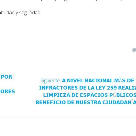
ilidad y seguridad.
«𝗣𝗢𝗥
Siguiente:
𝗔 𝗡𝗜𝗩𝗘𝗟 𝗡𝗔𝗖𝗜𝗢𝗡𝗔𝗟 𝗠Á𝗦 𝗗𝗘 
𝗜𝗡𝗙𝗥𝗔𝗖𝗧𝗢𝗥𝗘𝗦 𝗗𝗘 𝗟𝗔 𝗟𝗘𝗬 𝟮𝟱𝟵 𝗥𝗘𝗔𝗟𝗜
𝗢𝗥𝗘𝗦
𝗟𝗜𝗠𝗣𝗜𝗘𝗭𝗔 𝗗𝗘 𝗘𝗦𝗣𝗔𝗖𝗜𝗢𝗦 𝗣Ú𝗕𝗟𝗜𝗖𝗢
𝗕𝗘𝗡𝗘𝗙𝗜𝗖𝗜𝗢 𝗗𝗘 𝗡𝗨𝗘𝗦𝗧𝗥𝗔 𝗖𝗜𝗨𝗗𝗔𝗗𝗔𝗡Í