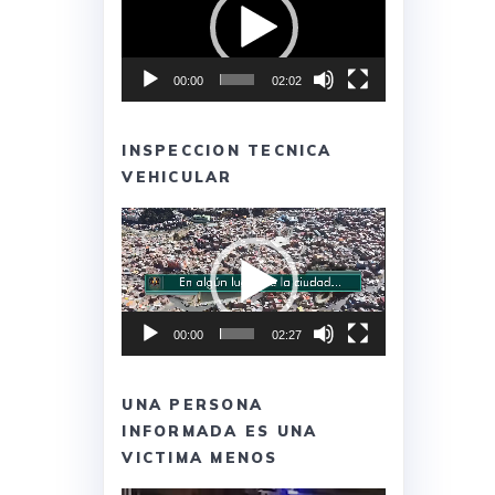
vídeo
00:00
02:02
INSPECCION TECNICA
VEHICULAR
Reproductor
de
vídeo
00:00
02:27
UNA PERSONA
INFORMADA ES UNA
VICTIMA MENOS