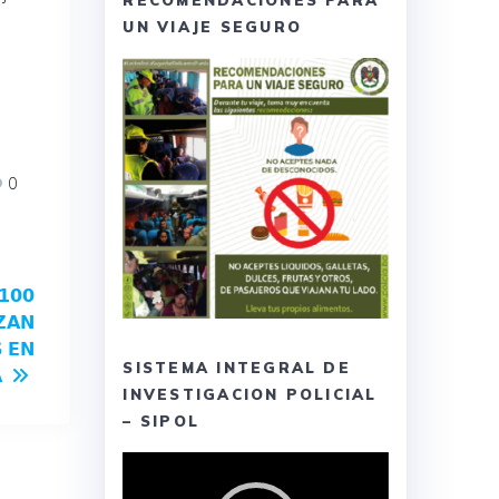
RECOMENDACIONES PARA
UN VIAJE SEGURO
0
𝟭𝟬𝟬
𝗭𝗔𝗡
 𝗘𝗡
SISTEMA INTEGRAL DE

INVESTIGACION POLICIAL
– SIPOL
Reproductor
de