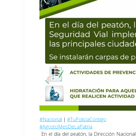
#Nacional
|
#TuPolicíaContigo
#AgostoMesDeLaPatria
En el día del peatón, la Dirección Nacional