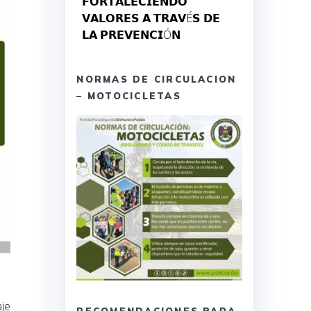
𝗙𝗢𝗥𝗧𝗔𝗟𝗘𝗖𝗜𝗘𝗡𝗗𝗢
𝗩𝗔𝗟𝗢𝗥𝗘𝗦 𝗔 𝗧𝗥𝗔𝗩É𝗦 𝗗𝗘
𝗟𝗔 𝗣𝗥𝗘𝗩𝗘𝗡𝗖𝗜Ó𝗡
NORMAS DE CIRCULACION
– MOTOCICLETAS
aje