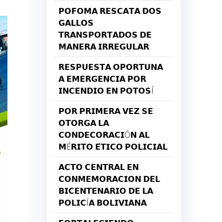
𝗣𝗢𝗙𝗢𝗠𝗔 𝗥𝗘𝗦𝗖𝗔𝗧𝗔 𝗗𝗢𝗦
𝗚𝗔𝗟𝗟𝗢𝗦
𝗧𝗥𝗔𝗡𝗦𝗣𝗢𝗥𝗧𝗔𝗗𝗢𝗦 𝗗𝗘
𝗠𝗔𝗡𝗘𝗥𝗔 𝗜𝗥𝗥𝗘𝗚𝗨𝗟𝗔𝗥
𝗥𝗘𝗦𝗣𝗨𝗘𝗦𝗧𝗔 𝗢𝗣𝗢𝗥𝗧𝗨𝗡𝗔
𝗔 𝗘𝗠𝗘𝗥𝗚𝗘𝗡𝗖𝗜𝗔 𝗣𝗢𝗥
𝗜𝗡𝗖𝗘𝗡𝗗𝗜𝗢 𝗘𝗡 𝗣𝗢𝗧𝗢𝗦Í
𝗣𝗢𝗥 𝗣𝗥𝗜𝗠𝗘𝗥𝗔 𝗩𝗘𝗭 𝗦𝗘
𝗢𝗧𝗢𝗥𝗚𝗔 𝗟𝗔
𝗖𝗢𝗡𝗗𝗘𝗖𝗢𝗥𝗔𝗖𝗜Ó𝗡 𝗔𝗟
𝗠É𝗥𝗜𝗧𝗢 𝗘́𝗧𝗜𝗖𝗢 𝗣𝗢𝗟𝗜𝗖𝗜𝗔𝗟
𝗔𝗖𝗧𝗢 𝗖𝗘𝗡𝗧𝗥𝗔𝗟 𝗘𝗡
𝗖𝗢𝗡𝗠𝗘𝗠𝗢𝗥𝗔𝗖𝗜𝗢𝗡 𝗗𝗘𝗟
𝗕𝗜𝗖𝗘𝗡𝗧𝗘𝗡𝗔𝗥𝗜𝗢 𝗗𝗘 𝗟𝗔
𝗣𝗢𝗟𝗜𝗖Í𝗔 𝗕𝗢𝗟𝗜𝗩𝗜𝗔𝗡𝗔