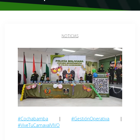
NOTICIAS
#Cochabamba
|
#GestiónOperativa
|
#ViveTuCarnavalVIVO