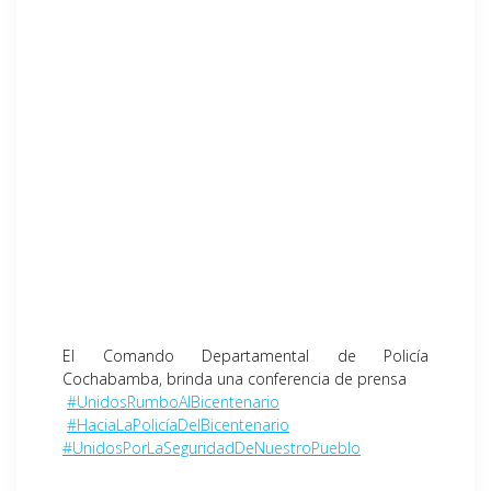
El Comando Departamental de Policía
Cochabamba, brinda una conferencia de prensa
#UnidosRumboAlBicentenario
#HaciaLaPolicíaDelBicentenario
#UnidosPorLaSeguridadDeNuestroPueblo