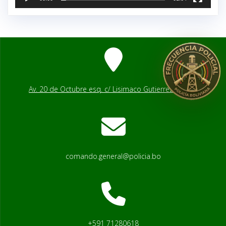
Av. 20 de Octubre esq. c/ Lisimaco Gutierrez # 2541
comando.general@policia.bo
+591 71280618