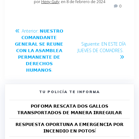
por
Heny Guty
en 8 de febrero de 2024
0
Anterior:
𝗡𝗨𝗘𝗦𝗧𝗥𝗢
𝗖𝗢𝗠𝗔𝗡𝗗𝗔𝗡𝗧𝗘
𝗚𝗘𝗡𝗘𝗥𝗔𝗟 𝗦𝗘 𝗥𝗘𝗨𝗡𝗘
Siguiente:
EN ESTE DÍA
𝗖𝗢𝗡 𝗟𝗔 𝗔𝗦𝗔𝗠𝗕𝗟𝗘𝗔
JUEVES DE COMADRES.
𝗣𝗘𝗥𝗠𝗔𝗡𝗘𝗡𝗧𝗘 𝗗𝗘
𝗗𝗘𝗥𝗘𝗖𝗛𝗢𝗦
𝗛𝗨𝗠𝗔𝗡𝗢𝗦.
TU POLICÍA TE INFORMA
𝗣𝗢𝗙𝗢𝗠𝗔 𝗥𝗘𝗦𝗖𝗔𝗧𝗔 𝗗𝗢𝗦 𝗚𝗔𝗟𝗟𝗢𝗦
𝗧𝗥𝗔𝗡𝗦𝗣𝗢𝗥𝗧𝗔𝗗𝗢𝗦 𝗗𝗘 𝗠𝗔𝗡𝗘𝗥𝗔 𝗜𝗥𝗥𝗘𝗚𝗨𝗟𝗔𝗥
𝗥𝗘𝗦𝗣𝗨𝗘𝗦𝗧𝗔 𝗢𝗣𝗢𝗥𝗧𝗨𝗡𝗔 𝗔 𝗘𝗠𝗘𝗥𝗚𝗘𝗡𝗖𝗜𝗔 𝗣𝗢𝗥
𝗜𝗡𝗖𝗘𝗡𝗗𝗜𝗢 𝗘𝗡 𝗣𝗢𝗧𝗢𝗦Í