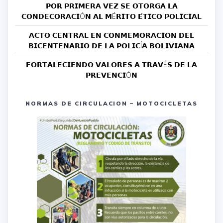
𝗣𝗢𝗥 𝗣𝗥𝗜𝗠𝗘𝗥𝗔 𝗩𝗘𝗭 𝗦𝗘 𝗢𝗧𝗢𝗥𝗚𝗔 𝗟𝗔
𝗖𝗢𝗡𝗗𝗘𝗖𝗢𝗥𝗔𝗖𝗜Ó𝗡 𝗔𝗟 𝗠É𝗥𝗜𝗧𝗢 𝗘́𝗧𝗜𝗖𝗢 𝗣𝗢𝗟𝗜𝗖𝗜𝗔𝗟
𝗔𝗖𝗧𝗢 𝗖𝗘𝗡𝗧𝗥𝗔𝗟 𝗘𝗡 𝗖𝗢𝗡𝗠𝗘𝗠𝗢𝗥𝗔𝗖𝗜𝗢𝗡 𝗗𝗘𝗟
𝗕𝗜𝗖𝗘𝗡𝗧𝗘𝗡𝗔𝗥𝗜𝗢 𝗗𝗘 𝗟𝗔 𝗣𝗢𝗟𝗜𝗖Í𝗔 𝗕𝗢𝗟𝗜𝗩𝗜𝗔𝗡𝗔
𝗙𝗢𝗥𝗧𝗔𝗟𝗘𝗖𝗜𝗘𝗡𝗗𝗢 𝗩𝗔𝗟𝗢𝗥𝗘𝗦 𝗔 𝗧𝗥𝗔𝗩É𝗦 𝗗𝗘 𝗟𝗔
𝗣𝗥𝗘𝗩𝗘𝗡𝗖𝗜Ó𝗡
NORMAS DE CIRCULACION – MOTOCICLETAS