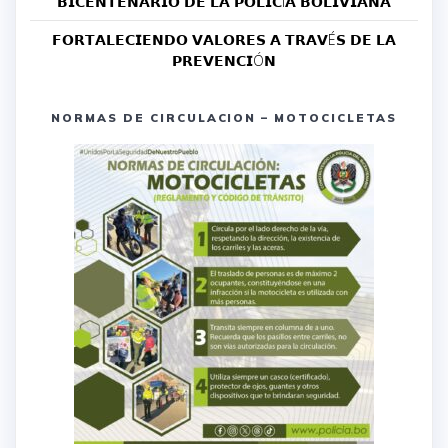
𝗕𝗜𝗖𝗘𝗡𝗧𝗘𝗡𝗔𝗥𝗜𝗢 𝗗𝗘 𝗟𝗔 𝗣𝗢𝗟𝗜𝗖Í𝗔 𝗕𝗢𝗟𝗜𝗩𝗜𝗔𝗡𝗔
𝗙𝗢𝗥𝗧𝗔𝗟𝗘𝗖𝗜𝗘𝗡𝗗𝗢 𝗩𝗔𝗟𝗢𝗥𝗘𝗦 𝗔 𝗧𝗥𝗔𝗩É𝗦 𝗗𝗘 𝗟𝗔
𝗣𝗥𝗘𝗩𝗘𝗡𝗖𝗜Ó𝗡
NORMAS DE CIRCULACION – MOTOCICLETAS