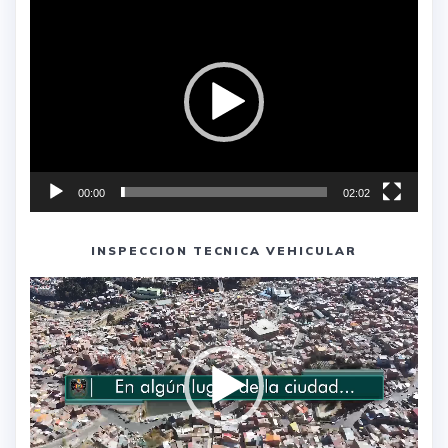
Reproductor
de
vídeo
00:00
02:02
INSPECCION TECNICA VEHICULAR
Reproductor
de
vídeo