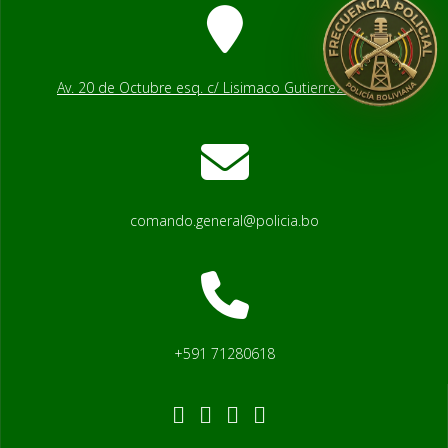
Av. 20 de Octubre esq. c/ Lisimaco Gutierrez # 2541
comando.general@policia.bo
+591 71280618