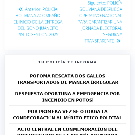
Siguiente:
POLICÍA
Anterior:
POLICÍA
BOLIVIANA DESPLIEGA
BOLIVIANA ACOMPAÑO
OPERATIVO NACIONAL
EL INICIO DE LA ENTREGA
PARA GARANTIZAR UNA
DEL BONO JUANCITO
JORNADA ELECTORAL
PINTO GESTIÓN 2025
SEGURA Y
TRANSPARENTE
TU POLICÍA TE INFORMA
𝗣𝗢𝗙𝗢𝗠𝗔 𝗥𝗘𝗦𝗖𝗔𝗧𝗔 𝗗𝗢𝗦 𝗚𝗔𝗟𝗟𝗢𝗦
𝗧𝗥𝗔𝗡𝗦𝗣𝗢𝗥𝗧𝗔𝗗𝗢𝗦 𝗗𝗘 𝗠𝗔𝗡𝗘𝗥𝗔 𝗜𝗥𝗥𝗘𝗚𝗨𝗟𝗔𝗥
𝗥𝗘𝗦𝗣𝗨𝗘𝗦𝗧𝗔 𝗢𝗣𝗢𝗥𝗧𝗨𝗡𝗔 𝗔 𝗘𝗠𝗘𝗥𝗚𝗘𝗡𝗖𝗜𝗔 𝗣𝗢𝗥
𝗜𝗡𝗖𝗘𝗡𝗗𝗜𝗢 𝗘𝗡 𝗣𝗢𝗧𝗢𝗦Í
𝗣𝗢𝗥 𝗣𝗥𝗜𝗠𝗘𝗥𝗔 𝗩𝗘𝗭 𝗦𝗘 𝗢𝗧𝗢𝗥𝗚𝗔 𝗟𝗔
𝗖𝗢𝗡𝗗𝗘𝗖𝗢𝗥𝗔𝗖𝗜Ó𝗡 𝗔𝗟 𝗠É𝗥𝗜𝗧𝗢 𝗘́𝗧𝗜𝗖𝗢 𝗣𝗢𝗟𝗜𝗖𝗜𝗔𝗟
𝗔𝗖𝗧𝗢 𝗖𝗘𝗡𝗧𝗥𝗔𝗟 𝗘𝗡 𝗖𝗢𝗡𝗠𝗘𝗠𝗢𝗥𝗔𝗖𝗜𝗢𝗡 𝗗𝗘𝗟