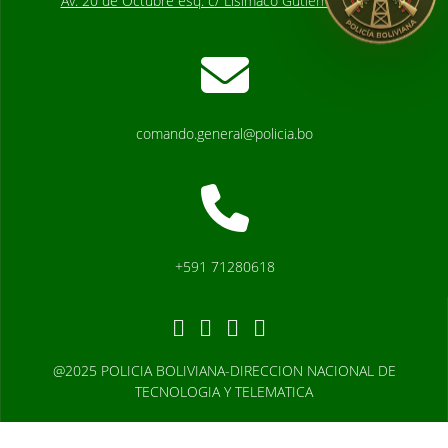
Av. 20 de Octubre esq. c/ Lisimaco Gutierrez # 2541
comando.general@policia.bo
+591 71280618
@2025 POLICIA BOLIVIANA-DIRECCION NACIONAL DE
TECNOLOGIA Y TELEMATICA