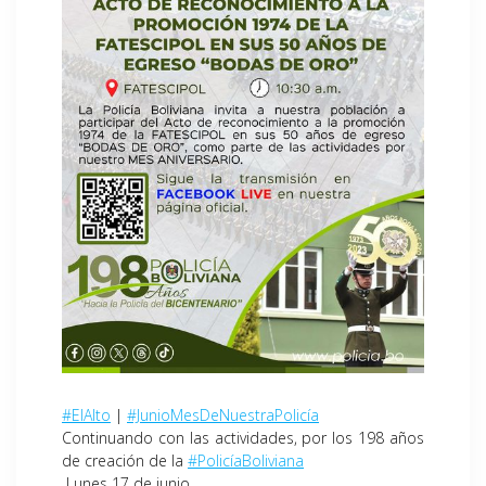
#ElAlto
|
#JunioMesDeNuestraPolicía
Continuando con las actividades, por los 198 años
de creación de la
#PolicíaBoliviana
Lunes 17 de junio.