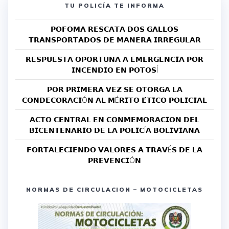
TU POLICÍA TE INFORMA
𝗣𝗢𝗙𝗢𝗠𝗔 𝗥𝗘𝗦𝗖𝗔𝗧𝗔 𝗗𝗢𝗦 𝗚𝗔𝗟𝗟𝗢𝗦
𝗧𝗥𝗔𝗡𝗦𝗣𝗢𝗥𝗧𝗔𝗗𝗢𝗦 𝗗𝗘 𝗠𝗔𝗡𝗘𝗥𝗔 𝗜𝗥𝗥𝗘𝗚𝗨𝗟𝗔𝗥
𝗥𝗘𝗦𝗣𝗨𝗘𝗦𝗧𝗔 𝗢𝗣𝗢𝗥𝗧𝗨𝗡𝗔 𝗔 𝗘𝗠𝗘𝗥𝗚𝗘𝗡𝗖𝗜𝗔 𝗣𝗢𝗥
𝗜𝗡𝗖𝗘𝗡𝗗𝗜𝗢 𝗘𝗡 𝗣𝗢𝗧𝗢𝗦Í
𝗣𝗢𝗥 𝗣𝗥𝗜𝗠𝗘𝗥𝗔 𝗩𝗘𝗭 𝗦𝗘 𝗢𝗧𝗢𝗥𝗚𝗔 𝗟𝗔
𝗖𝗢𝗡𝗗𝗘𝗖𝗢𝗥𝗔𝗖𝗜Ó𝗡 𝗔𝗟 𝗠É𝗥𝗜𝗧𝗢 𝗘́𝗧𝗜𝗖𝗢 𝗣𝗢𝗟𝗜𝗖𝗜𝗔𝗟
𝗔𝗖𝗧𝗢 𝗖𝗘𝗡𝗧𝗥𝗔𝗟 𝗘𝗡 𝗖𝗢𝗡𝗠𝗘𝗠𝗢𝗥𝗔𝗖𝗜𝗢𝗡 𝗗𝗘𝗟
𝗕𝗜𝗖𝗘𝗡𝗧𝗘𝗡𝗔𝗥𝗜𝗢 𝗗𝗘 𝗟𝗔 𝗣𝗢𝗟𝗜𝗖Í𝗔 𝗕𝗢𝗟𝗜𝗩𝗜𝗔𝗡𝗔
𝗙𝗢𝗥𝗧𝗔𝗟𝗘𝗖𝗜𝗘𝗡𝗗𝗢 𝗩𝗔𝗟𝗢𝗥𝗘𝗦 𝗔 𝗧𝗥𝗔𝗩É𝗦 𝗗𝗘 𝗟𝗔
𝗣𝗥𝗘𝗩𝗘𝗡𝗖𝗜Ó𝗡
NORMAS DE CIRCULACION – MOTOCICLETAS