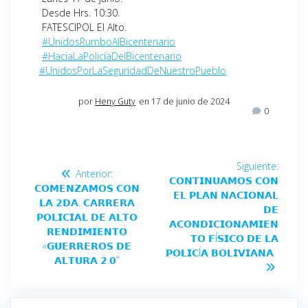
Desde Hrs. 10:30.
FATESCIPOL El Alto.
#UnidosRumboAlBicentenario
#HaciaLaPolicíaDelBicentenario
#UnidosPorLaSeguridadDeNuestroPueblo
por
Heny Guty
en 17 de junio de 2024
0
Siguiente:
Anterior:
𝗖𝗢𝗡𝗧𝗜𝗡𝗨𝗔𝗠𝗢𝗦 𝗖𝗢𝗡
𝗖𝗢𝗠𝗘𝗡𝗭𝗔𝗠𝗢𝗦 𝗖𝗢𝗡
𝗘𝗟 𝗣𝗟𝗔𝗡 𝗡𝗔𝗖𝗜𝗢𝗡𝗔𝗟
𝗟𝗔 𝟮𝗗𝗔. 𝗖𝗔𝗥𝗥𝗘𝗥𝗔
𝗗𝗘
𝗣𝗢𝗟𝗜𝗖𝗜𝗔𝗟 𝗗𝗘 𝗔𝗟𝗧𝗢
𝗔𝗖𝗢𝗡𝗗𝗜𝗖𝗜𝗢𝗡𝗔𝗠𝗜𝗘𝗡
𝗥𝗘𝗡𝗗𝗜𝗠𝗜𝗘𝗡𝗧𝗢
𝗧𝗢 𝗙Í𝗦𝗜𝗖𝗢 𝗗𝗘 𝗟𝗔
«𝗚𝗨𝗘𝗥𝗥𝗘𝗥𝗢𝗦 𝗗𝗘
𝗣𝗢𝗟𝗜𝗖Í𝗔 𝗕𝗢𝗟𝗜𝗩𝗜𝗔𝗡𝗔
𝗔𝗟𝗧𝗨𝗥𝗔 𝟮.𝟬”