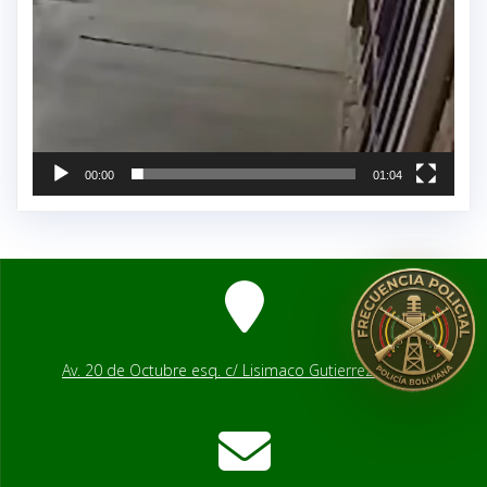
00:00
01:04
Av. 20 de Octubre esq. c/ Lisimaco Gutierrez # 2541