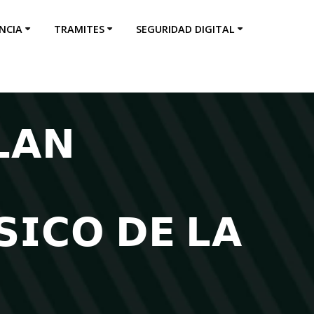
NCIA
TRAMITES
SEGURIDAD DIGITAL
𝗟𝗔𝗡
𝗜𝗖𝗢 𝗗𝗘 𝗟𝗔