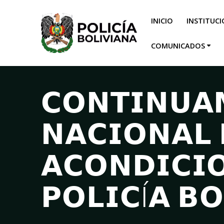
INICIO
INSTITUC
COMUNICADOS
𝗖𝗢𝗡𝗧𝗜𝗡𝗨𝗔
𝗡𝗔𝗖𝗜𝗢𝗡𝗔𝗟 
𝗔𝗖𝗢𝗡𝗗𝗜𝗖𝗜
𝗣𝗢𝗟𝗜𝗖Í𝗔 𝗕𝗢