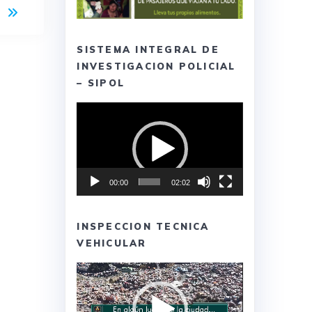
SISTEMA INTEGRAL DE
INVESTIGACION POLICIAL
– SIPOL
Reproductor
de
vídeo
00:00
02:02
INSPECCION TECNICA
VEHICULAR
Reproductor
de
vídeo