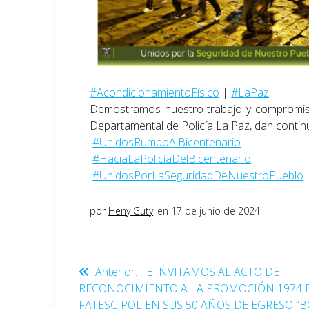
#AcondicionamientoFísico
|
#LaPaz
Demostramos nuestro trabajo y compromiso 
Departamental de Policía La Paz, dan contin
#UnidosRumboAlBicentenario
#HaciaLaPolicíaDelBicentenario
#UnidosPorLaSeguridadDeNuestroPueblo
por
Heny Guty
en 17 de junio de 2024
Anterior:
TE INVITAMOS AL ACTO DE
RECONOCIMIENTO A LA PROMOCIÓN 1974 
FATESCIPOL EN SUS 50 AÑOS DE EGRESO “