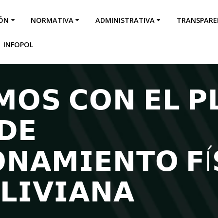
IÓN
NORMATIVA
ADMINISTRATIVA
TRANSPARE
INFOPOL
𝗢𝗦 𝗖𝗢𝗡 𝗘𝗟 𝗣
𝗗𝗘
𝗡𝗔𝗠𝗜𝗘𝗡𝗧𝗢 𝗙Í
𝗟𝗜𝗩𝗜𝗔𝗡𝗔