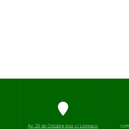
Av. 20 de Octubre esq. c/ Lisimaco
com