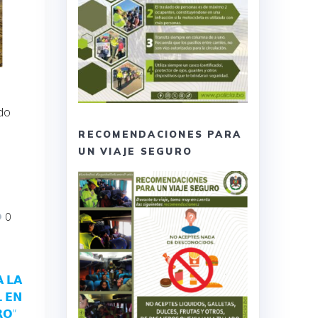
do
RECOMENDACIONES PARA
UN VIAJE SEGURO
0
 𝗟𝗔
 𝗘𝗡
𝗢”