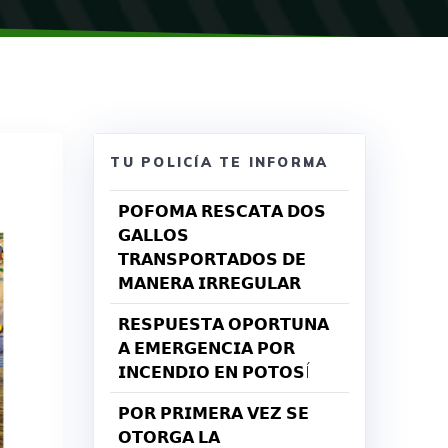
TU POLICÍA TE INFORMA
𝗣𝗢𝗙𝗢𝗠𝗔 𝗥𝗘𝗦𝗖𝗔𝗧𝗔 𝗗𝗢𝗦
𝗚𝗔𝗟𝗟𝗢𝗦
𝗧𝗥𝗔𝗡𝗦𝗣𝗢𝗥𝗧𝗔𝗗𝗢𝗦 𝗗𝗘
𝗠𝗔𝗡𝗘𝗥𝗔 𝗜𝗥𝗥𝗘𝗚𝗨𝗟𝗔𝗥
𝗥𝗘𝗦𝗣𝗨𝗘𝗦𝗧𝗔 𝗢𝗣𝗢𝗥𝗧𝗨𝗡𝗔
𝗔 𝗘𝗠𝗘𝗥𝗚𝗘𝗡𝗖𝗜𝗔 𝗣𝗢𝗥
𝗜𝗡𝗖𝗘𝗡𝗗𝗜𝗢 𝗘𝗡 𝗣𝗢𝗧𝗢𝗦Í
𝗣𝗢𝗥 𝗣𝗥𝗜𝗠𝗘𝗥𝗔 𝗩𝗘𝗭 𝗦𝗘
𝗢𝗧𝗢𝗥𝗚𝗔 𝗟𝗔