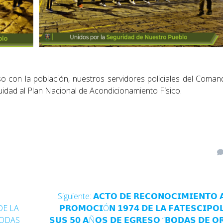
con la población, nuestros servidores policiales del Coman
uidad al Plan Nacional de Acondicionamiento Físico.
Siguiente:
𝗔𝗖𝗧𝗢 𝗗𝗘 𝗥𝗘𝗖𝗢𝗡𝗢𝗖𝗜𝗠𝗜𝗘𝗡𝗧𝗢 
DE LA
𝗣𝗥𝗢𝗠𝗢𝗖𝗜Ó𝗡 𝟭𝟵𝟳𝟰 𝗗𝗘 𝗟𝗔 𝗙𝗔𝗧𝗘𝗦𝗖𝗜𝗣𝗢
BODAS
𝗦𝗨𝗦 𝟱𝟬 𝗔Ñ𝗢𝗦 𝗗𝗘 𝗘𝗚𝗥𝗘𝗦𝗢 “𝗕𝗢𝗗𝗔𝗦 𝗗𝗘 𝗢