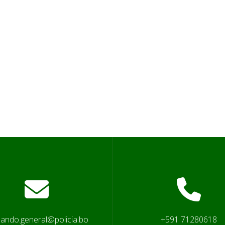
ando.general@policia.bo
+591 71280618