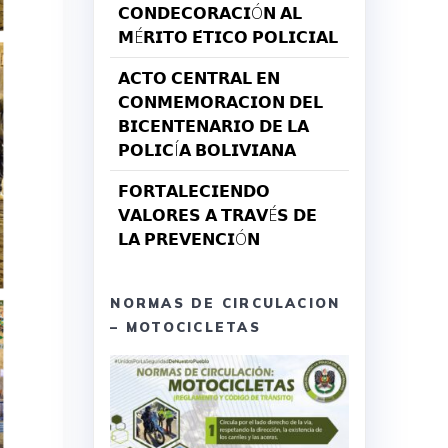
𝗖𝗢𝗡𝗗𝗘𝗖𝗢𝗥𝗔𝗖𝗜Ó𝗡 𝗔𝗟
𝗠É𝗥𝗜𝗧𝗢 𝗘́𝗧𝗜𝗖𝗢 𝗣𝗢𝗟𝗜𝗖𝗜𝗔𝗟
𝗔𝗖𝗧𝗢 𝗖𝗘𝗡𝗧𝗥𝗔𝗟 𝗘𝗡
𝗖𝗢𝗡𝗠𝗘𝗠𝗢𝗥𝗔𝗖𝗜𝗢𝗡 𝗗𝗘𝗟
𝗕𝗜𝗖𝗘𝗡𝗧𝗘𝗡𝗔𝗥𝗜𝗢 𝗗𝗘 𝗟𝗔
𝗣𝗢𝗟𝗜𝗖Í𝗔 𝗕𝗢𝗟𝗜𝗩𝗜𝗔𝗡𝗔
𝗙𝗢𝗥𝗧𝗔𝗟𝗘𝗖𝗜𝗘𝗡𝗗𝗢
𝗩𝗔𝗟𝗢𝗥𝗘𝗦 𝗔 𝗧𝗥𝗔𝗩É𝗦 𝗗𝗘
𝗟𝗔 𝗣𝗥𝗘𝗩𝗘𝗡𝗖𝗜Ó𝗡
NORMAS DE CIRCULACION
– MOTOCICLETAS